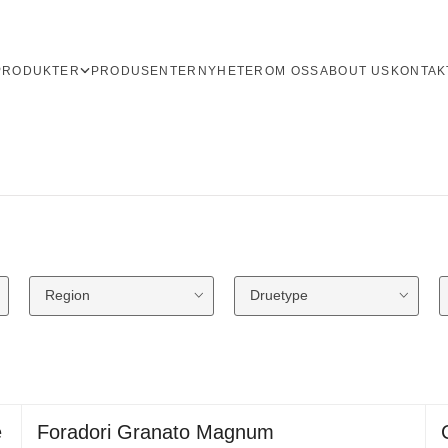
PRODUKTER
PRODUSENTER
NYHETER
OM OSS
ABOUT US
KONTAK
Region
Druetype
é
Foradori Granato Magnum