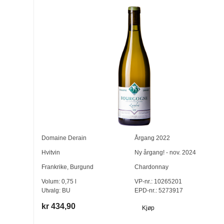
Domaine Derain
Årgang
2022
Hvitvin
Ny årgang! - nov. 2024
Frankrike
,
Burgund
Chardonnay
Volum:
0,75
l
VP-nr.:
10265201
Utvalg:
BU
EPD-nr.: 5273917
kr 434,90
Kjøp