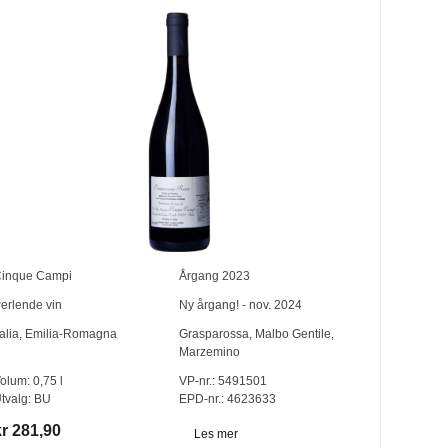
inque Campi
Årgang
2023
erlende vin
Ny årgang! - nov. 2024
talia
,
Emilia-Romagna
Grasparossa
,
Malbo Gentile
,
Marzemino
olum:
0,75
l
VP-nr.:
5491501
tvalg:
BU
EPD-nr.: 4623633
kr 281,90
Les mer