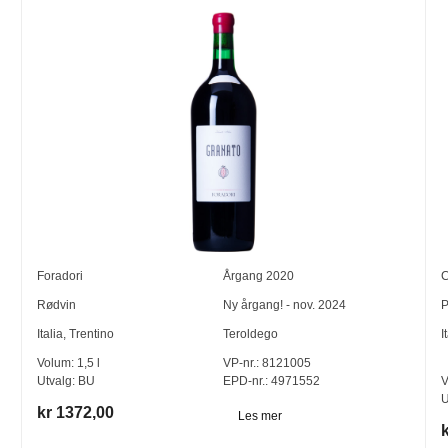
Foradori
Årgang
2020
C
Rødvin
Ny årgang! - nov. 2024
P
Italia
,
Trentino
Teroldego
I
Volum:
1,5
l
VP-nr.:
8121005
Utvalg:
BU
EPD-nr.: 4971552
V
U
kr 1372,00
Les mer