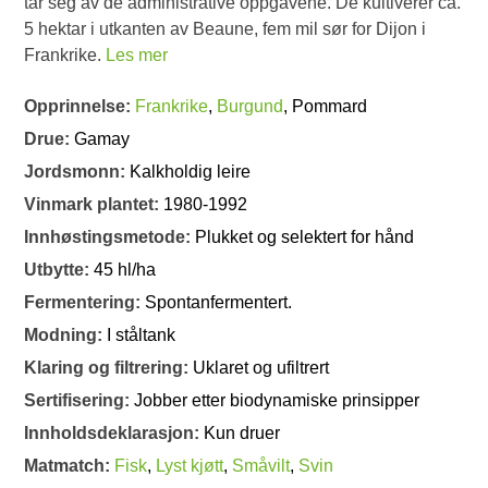
tar seg av de administrative oppgavene. De kultiverer ca.
5 hektar i utkanten av Beaune, fem mil sør for Dijon i
Frankrike.
Les mer
Opprinnelse:
Frankrike
,
Burgund
, Pommard
Drue:
Gamay
Jordsmonn:
Kalkholdig leire
Vinmark plantet:
1980-1992
Innhøstingsmetode:
Plukket og selektert for hånd
Utbytte:
45 hl/ha
Fermentering:
Spontanfermentert.
Modning:
I ståltank
Klaring og filtrering:
Uklaret og ufiltrert
Sertifisering:
Jobber etter biodynamiske prinsipper
Innholdsdeklarasjon:
Kun druer
Matmatch:
Fisk
,
Lyst kjøtt
,
Småvilt
,
Svin