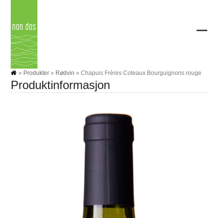
Skip
to
content
Ope
Clos
mobi
mobi
men
men
»
Produkter
»
Rødvin
»
Chapuis Frères Coteaux Bourguignons rouge
Produktinformasjon