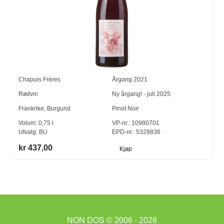
Chapuis Frères
Årgang
2021
Rødvin
Ny årgang! - juli 2025
Frankrike
,
Burgund
Pinot Noir
Volum:
0,75
l
VP-nr.:
10980701
Utvalg:
BU
EPD-nr.: 5328836
kr 437,00
Kjøp
NON DOS
© 2006 - 2026