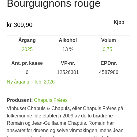
Bourguignons rouge
Kjøp
kr 309,90
Årgang
Alkohol
Volum
2025
13 %
0,75
l
Ant. pr. kasse
VP-nr.
EPDnr.
6
12526301
4587986
Ny årgang! - feb. 2026
Produsent:
Chapuis Frères
Vinhuset Chapuis & Chapuis, eller Chapuis Frères på
folkemunne, ble etablert i 2009 av de to brødrene
Romain og Jean-Guillaume Chapuis. Romain har
ansvaret for druene og selve vinmakingen, mens Jean