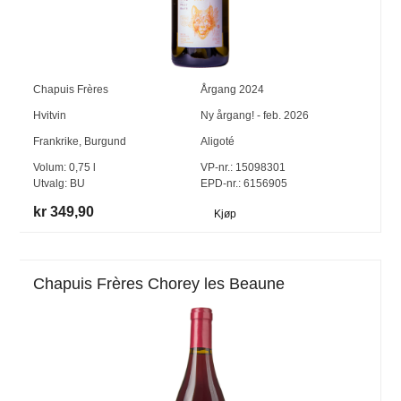
Chapuis Frères
Årgang
2024
Hvitvin
Ny årgang! - feb. 2026
Frankrike
,
Burgund
Aligoté
Volum:
0,75
l
VP-nr.:
15098301
Utvalg:
BU
EPD-nr.: 6156905
kr 349,90
Kjøp
Chapuis Frères Chorey les Beaune