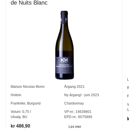
de Nuits Blanc
L
Maison Nicolas Morin
Årgang
2021
R
Hvitvin
Ny årgang! - juni 2023
F
Frankrike
,
Burgund
Chardonnay
V
U
Volum:
0,75
l
VP-nr.:
14639801
Utvalg:
BU
EPD-nr.: 6075899
kr 486,90
Les mer