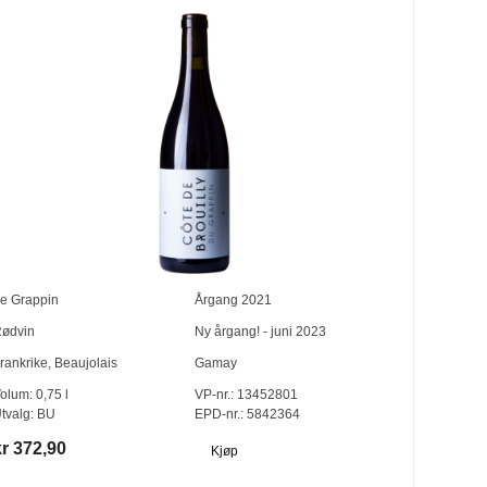
e Grappin
Årgang
2021
ødvin
Ny årgang! - juni 2023
rankrike
,
Beaujolais
Gamay
olum:
0,75
l
VP-nr.:
13452801
tvalg:
BU
EPD-nr.: 5842364
kr 372,90
Kjøp