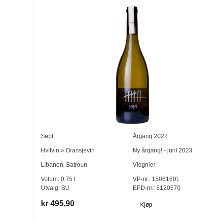
Sept
Årgang
2022
Hvitvin
»
Oransjevin
Ny årgang! - juni 2023
Libanon
,
Batroun
Viognier
Volum:
0,75
l
VP-nr.:
15061601
Utvalg:
BU
EPD-nr.: 6120570
kr 495,90
Kjøp