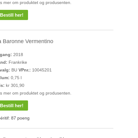
s mer om produktet og produsenten.
Bestill her!
a Baronne Vermentino
rgang:
2018
and:
Frankrike
valg:
BU
VPnr.:
10045201
olum:
0,75 l
is:
kr 301,90
s mer om produktet og produsenten.
Bestill her!
éritif: 87 poeng