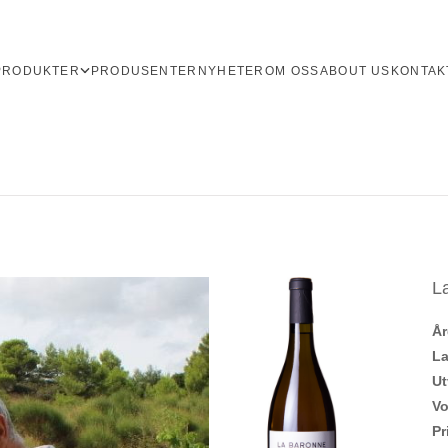
PRODUKTER
PRODUSENTER
NYHETER
OM OSS
ABOUT US
KONTAK
L
Å
L
Ut
V
Pr