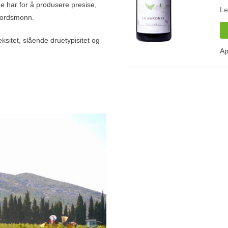
de har for å produsere presise,
Le
 jordsmonn.
sitet, slående druetypisitet og
Ap