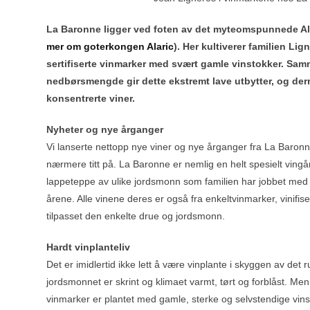
La Baronne ligger ved foten av det myteomspunnede Alar
mer om goterkongen Alaric
). Her kultiverer familien Li
sertifiserte vinmarker med svært gamle vinstokker. Sa
nedbørsmengde gir dette ekstremt lave utbytter, og der
konsentrerte viner.
Nyheter og nye årganger
Vi lanserte nettopp nye viner og nye årganger fra La Baronn
nærmere titt på. La Baronne er nemlig en helt spesielt vingå
lappeteppe av ulike jordsmonn som familien har jobbet med å
årene. Alle vinene deres er også fra enkeltvinmarker, vinifiser
tilpasset den enkelte drue og jordsmonn.
Hardt vinplanteliv
Det er imidlertid ikke lett å være vinplante i skyggen av det r
jordsmonnet er skrint og klimaet varmt, tørt og forblåst. M
vinmarker er plantet med gamle, sterke og selvstendige vins