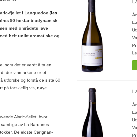
L
ic-fjellet i Languedoc (
les
Å
gnères 90 hektar biodynamisk
L
mmen med områdets lave
Ut
med helt unikt aromatiske og
V
Pr
Le
e, som det er verdt å ta en
rd, der vinmarkene er et
 utforske og forstå de siste 60
t på forskjellig vis, nøye
L
Å
L
uvende Alaric-fjellet, hvor
Ut
en samtlige av La Baronnes
V
tokker. De eldste Carignan-
Pr