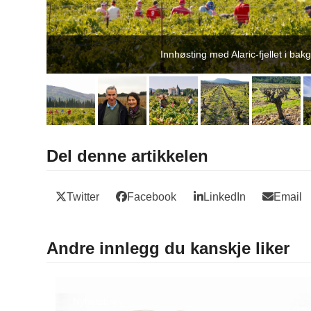
Innhøsting med Alaric-fjellet i ba
Del denne artikkelen
Twitter
Facebook
LinkedIn
Email
Andre innlegg du kanskje liker
Nyhetsbrev