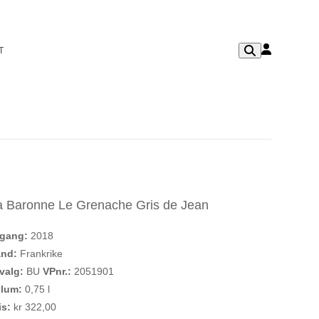
T
a Baronne Le Grenache Gris de Jean
rgang:
2018
and:
Frankrike
valg:
BU
VPnr.:
2051901
olum:
0,75 l
is:
kr 322,00