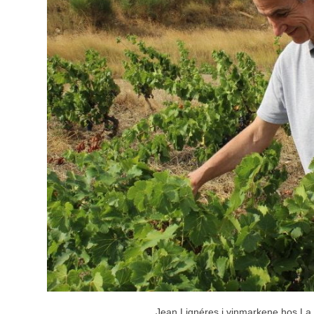
Jean Lignéres i vinmarkene hos La