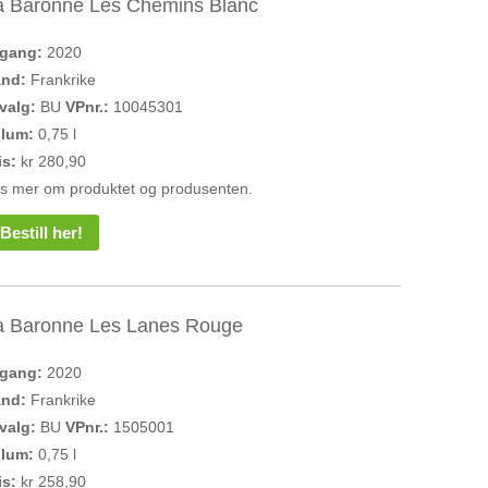
a Baronne Les Chemins Blanc
rgang:
2020
and:
Frankrike
valg:
BU
VPnr.:
10045301
olum:
0,75 l
is:
kr 280,90
s mer om produktet og produsenten.
Bestill her!
a Baronne Les Lanes Rouge
rgang:
2020
and:
Frankrike
valg:
BU
VPnr.:
1505001
olum:
0,75 l
is:
kr 258,90