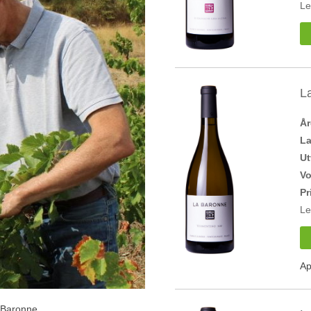
Le
L
Å
L
Ut
V
Pr
Le
Ap
 Baronne