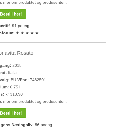
s mer om produktet og produsenten.
Bestill her!
éritif
: 91 poeng
nforum
: ★ ★ ★ ★ ★
onavita Rosato
rgang:
2018
and:
Italia
valg:
BU
VPnr.:
7482501
olum:
0,75 l
is:
kr 313,90
s mer om produktet og produsenten.
Bestill her!
gens Næringsliv
: 86 poeng