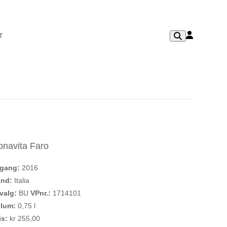
T
onavita Faro
rgang:
2016
and:
Italia
valg:
BU
VPnr.:
1714101
olum:
0,75 l
is:
kr 255,00