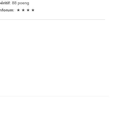
éritif
: 88 poeng
nforum
: ★ ★ ★ ★