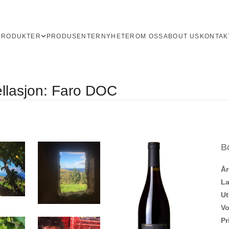
PRODUKTER
PRODUSENTER
NYHETER
OM OSS
ABOUT US
KONTAK
pellasjon: Faro DOC
B
Å
L
Ut
V
Pr