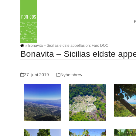
Skip
to
content
»
Bonavita – Sicilias eldste appellasjon: Faro DOC
Bonavita – Sicilias eldste ap
27. juni 2019
Nyhetsbrev