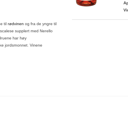
Ap
Vi
e til
rødvinen
og fra de yngre til
ascalese supplert med Nerello
druene har høy
nske jordsmonnet. Vinene