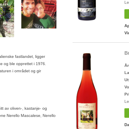
Le
Ap
Vi
B
lienske fastlandet, ligger
e og ble opprettet i 1976.
Å
turen i området og gir
L
Ut
V
Pr
Le
tt av oliven-, kastanje- og
tene Nerello Mascalese, Nerello
Da