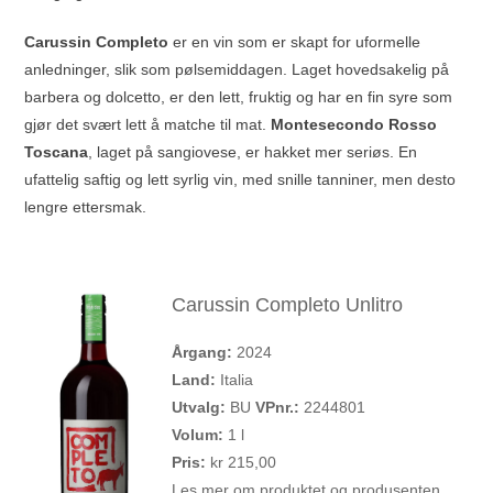
Carussin Completo
er en vin som er skapt for uformelle
anledninger, slik som pølsemiddagen. Laget hovedsakelig på
barbera og dolcetto, er den lett, fruktig og har en fin syre som
gjør det svært lett å matche til mat.
Montesecondo Rosso
Toscana
, laget på sangiovese, er hakket mer seriøs. En
ufattelig saftig og lett syrlig vin, med snille tanniner, men desto
lengre ettersmak.
Carussin Completo Unlitro
Årgang:
2024
Land:
Italia
Utvalg:
BU
VPnr.:
2244801
Volum:
1 l
Pris:
kr 215,00
Les mer om produktet og produsenten.