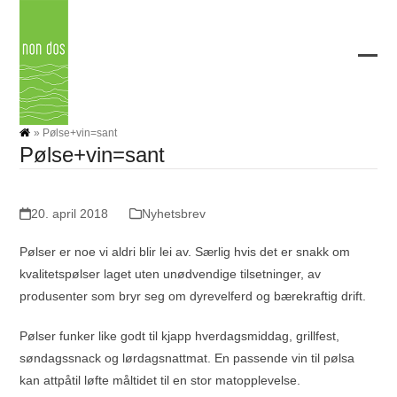
Skip
to
content
Ope
Clos
mobi
mobi
men
men
»
Pølse+vin=sant
Pølse+vin=sant
20. april 2018
Nyhetsbrev
Pølser er noe vi aldri blir lei av. Særlig hvis det er snakk om
kvalitetspølser laget uten unødvendige tilsetninger, av
produsenter som bryr seg om dyrevelferd og bærekraftig drift.
Pølser funker like godt til kjapp hverdagsmiddag, grillfest,
søndagssnack og lørdagsnattmat. En passende vin til pølsa
kan attpåtil løfte måltidet til en stor matopplevelse.