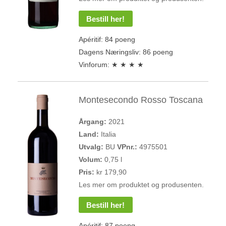
Bestill her!
Apéritif: 84 poeng
Dagens Næringsliv: 86 poeng
Vinforum: ★ ★ ★ ★
Montesecondo Rosso Toscana
Årgang:
2021
Land:
Italia
Utvalg:
BU
VPnr.:
4975501
Volum:
0,75 l
Pris:
kr 179,90
Les mer om produktet og produsenten.
Bestill her!
Apéritif: 87 poeng