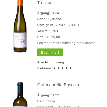
Trocken
Årgang:
2024
Land:
Tyskland
Utvalg:
BU
VPnr.:
1504101
Volum:
0,75 l
Pris:
kr 269,90
Les mer om produktet og produsenten.
Bestill her!
Apéritif: 88 poeng
Vinforum: ★ ★ ★ ★ ★
Collecapretta Buscaia
Årgang:
2022
Land:
Italia
Utvalg:
BU
VPnr.:
8082001