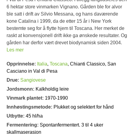
6 hektar store vinmarken Vignano. Gården ble for alvor
ble satt i drift av Silvio Messana, og hans daværende
kone Catalina i 1999, da de etter 15 år i New York
bestemte seg for å flytte hjem til Toscana. Her merket de
raskt at konvensjonell drift ikke ga ønskede resultater. Og
gården har derfor vært drevet biodynamisk siden 2004.
Les mer
Opprinnelse:
Italia
,
Toscana
, Chianti Classico, San
Casciano in Val di Pesa
Drue:
Sangiovese
Jordsmonn:
Kalkholdig leire
Vinmark plantet:
1970-1990
Innhøstingsmetode:
Plukket og selektert for hånd
Utbytte:
45 hl/ha
Fermentering:
Spontanfermentert. 3 til 4 uker
skallmaserasjon