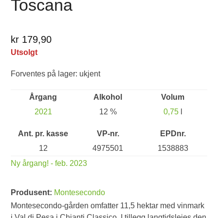
Toscana
kr 179,90
Utsolgt
Forventes på lager: ukjent
Årgang
Alkohol
Volum
2021
12 %
0,75
l
Ant. pr. kasse
VP-nr.
EPDnr.
12
4975501
1538883
Ny årgang! - feb. 2023
Produsent:
Montesecondo
Montesecondo-gården omfatter 11,5 hektar med vinmark
i Val di Pesa i Chianti Classico. I tillegg langtidsleies den