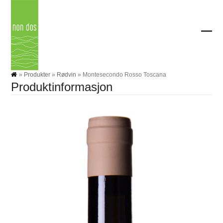
Skip
to
content
Ope
Clos
mobi
mobi
men
men
»
Produkter
»
Rødvin
»
Montesecondo Rosso Toscana
Produktinformasjon