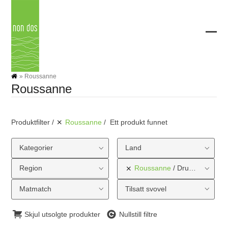
Skip
to
content
Ope
Clos
mobi
mobi
men
men
»
Roussanne
Roussanne
Produktfilter
Roussanne
Ett produkt funnet
Kategorier
Land
Region
Roussanne
Druetype
Matmatch
Tilsatt svovel
Skjul utsolgte produkter
Nullstill filtre