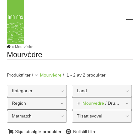
Skip
to
content
Ope
Clos
mobi
mobi
men
men
»
Mourvèdre
Mourvèdre
Produktfilter
Mourvèdre
1 - 2 av 2 produkter
Kategorier
Land
Region
Mourvèdre
Druetype
Matmatch
Tilsatt svovel
Skjul utsolgte produkter
Nullstill filtre