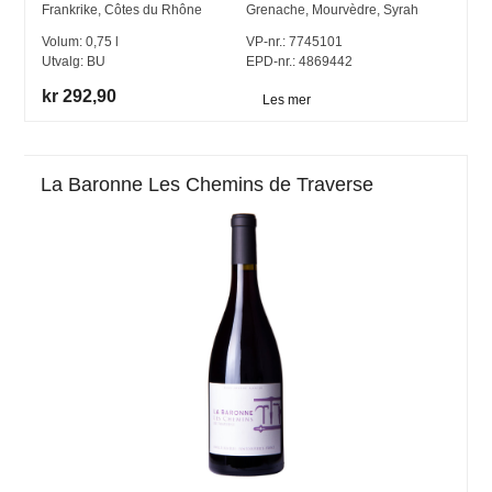
Frankrike
,
Côtes du Rhône
Grenache
,
Mourvèdre
,
Syrah
Volum:
0,75
l
VP-nr.:
7745101
Utvalg:
BU
EPD-nr.: 4869442
kr 292,90
Les mer
La Baronne Les Chemins de Traverse