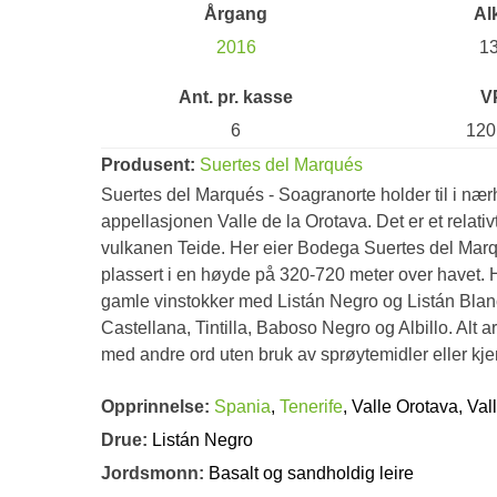
Årgang
Al
2016
1
Ant. pr. kasse
V
6
120
Produsent:
Suertes del Marqués
Suertes del Marqués - Soagranorte holder til i nærh
appellasjonen Valle de la Orotava. Det er et relativ
vulkanen Teide. Her eier Bodega Suertes del Marq
plassert i en høyde på 320-720 meter over havet.
gamle vinstokker med Listán Negro og Listán Blan
Castellana, Tintilla, Baboso Negro og Albillo. Alt a
med andre ord uten bruk av sprøytemidler eller kje
Opprinnelse:
Spania
,
Tenerife
, Valle Orotava, Val
Drue:
Listán Negro
Jordsmonn:
Basalt og sandholdig leire