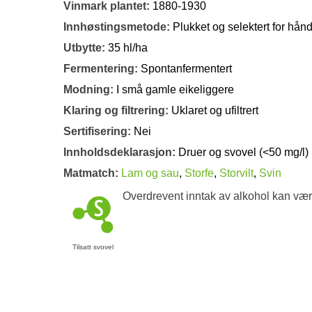
Vinmark plantet:
1880-1930
Innhøstingsmetode:
Plukket og selektert for hån
Utbytte:
35 hl/ha
Fermentering:
Spontanfermentert
Modning:
I små gamle eikeliggere
Klaring og filtrering:
Uklaret og ufiltrert
Sertifisering:
Nei
Innholdsdeklarasjon:
Druer og svovel (<50 mg/l)
Matmatch:
Lam og sau
,
Storfe
,
Storvilt
,
Svin
Overdrevent inntak av alkohol kan vær
Tilsatt svovel