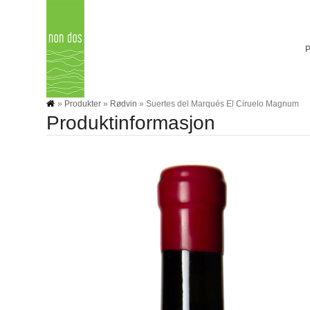
Skip
to
content
»
Produkter
»
Rødvin
»
Suertes del Marqués El Ciruelo Magnum
Produktinformasjon