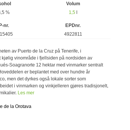
kohol
Volum
3,5 %
1,5
l
P-nr.
EPDnr.
15405
4922811
eten av Puerto de la Cruz på Tenerife, i
t kjølig vinområde i fjellsiden på nordsiden av
ués-Soagranorte 12 hektar med vinmarker sentralt
 Hoveddelen er beplantet med over hundre år
co, men det dyrkes også lokale sorter som
rbeidet i vinmarken og vinkjelleren gjøres tradisjonelt,
mikalier.
Les mer
le de la Orotava