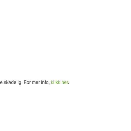
d
e skadelig. For mer info,
klikk her
.