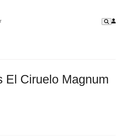
T
s El Ciruelo Magnum