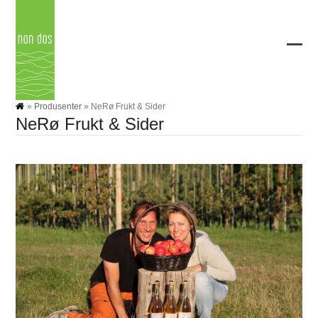
Skip
to
content
Ope
Clos
mobi
mobi
men
men
»
Produsenter
»
NeRø Frukt & Sider
NeRø Frukt & Sider