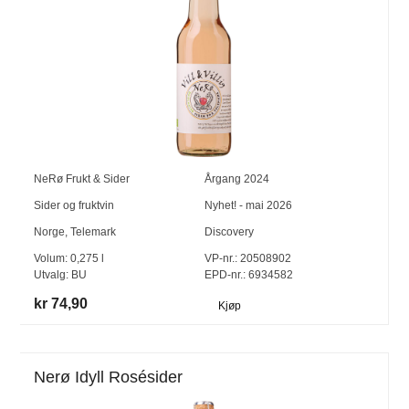
NeRø Frukt & Sider
Årgang
2024
Sider og fruktvin
Nyhet! - mai 2026
Norge
,
Telemark
Discovery
Volum:
0,275
l
VP-nr.:
20508902
Utvalg:
BU
EPD-nr.: 6934582
kr 74,90
Kjøp
Nerø Idyll Rosésider