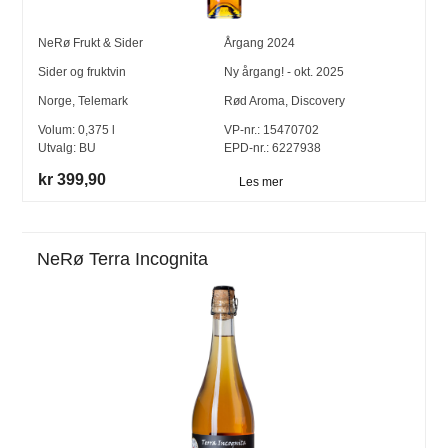
NeRø Frukt & Sider
Årgang
2024
Sider og fruktvin
Ny årgang! - okt. 2025
Norge
,
Telemark
Rød Aroma, Discovery
Volum:
0,375
l
VP-nr.:
15470702
Utvalg:
BU
EPD-nr.: 6227938
kr 399,90
Les mer
NeRø Terra Incognita