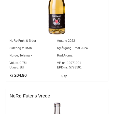
NeRø Frukt & Sider
Årgang
2022
Sider og fruktvin
Ny årgang! - mai 2024
Norge
,
Telemark
Rød Aroma
Volum:
0,75
l
VP-nr.:
12971901
Utvalg:
BU
EPD-nr.: 5778501
kr 204,90
Kjøp
NeRø Futens Vrede