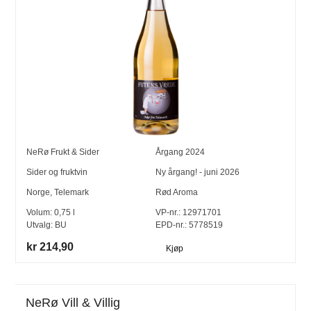
NeRø Frukt & Sider
Årgang
2024
Sider og fruktvin
Ny årgang! - juni 2026
Norge
,
Telemark
Rød Aroma
Volum:
0,75
l
VP-nr.:
12971701
Utvalg:
BU
EPD-nr.: 5778519
kr 214,90
Kjøp
NeRø Vill & Villig