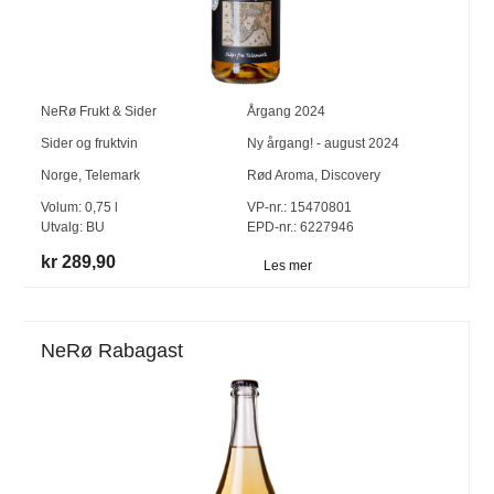
NeRø Frukt & Sider
Årgang
2024
Sider og fruktvin
Ny årgang! - august 2024
Norge
,
Telemark
Rød Aroma, Discovery
Volum:
0,75
l
VP-nr.:
15470801
Utvalg:
BU
EPD-nr.: 6227946
kr 289,90
Les mer
NeRø Rabagast