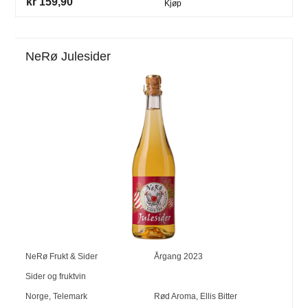
kr 159,90
Kjøp
NeRø Julesider
NeRø Frukt & Sider
Årgang
2023
Sider og fruktvin
Norge
,
Telemark
Rød Aroma, Ellis Bitter