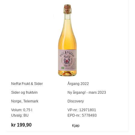
NeRø Frukt & Sider
Årgang
2022
Sider og fruktvin
Ny årgang! - mars 2023
Norge
,
Telemark
Discovery
Volum:
0,75
l
VP-nr.:
12971801
Utvalg:
BU
EPD-nr.: 5778493
kr 199,90
Kjøp