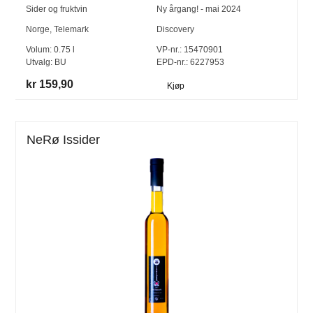
Sider og fruktvin
Ny årgang! - mai 2024
Norge
,
Telemark
Discovery
Volum:
0.75
l
VP-nr.:
15470901
Utvalg:
BU
EPD-nr.: 6227953
kr 159,90
Kjøp
NeRø Issider