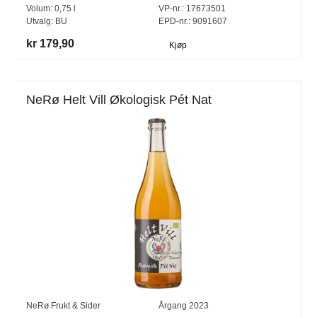
Volum:
0,75
l
VP-nr.:
17673501
Utvalg:
BU
EPD-nr.: 9091607
kr 179,90
Kjøp
NeRø Helt Vill Økologisk Pét Nat
NeRø Frukt & Sider
Årgang
2023