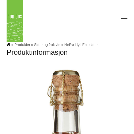
Skip
to
content
Ope
Clos
mobi
mobi
men
men
»
Produkter
»
Sider og fruktvin
»
NeRø Idyll Eplesider
Produktinformasjon