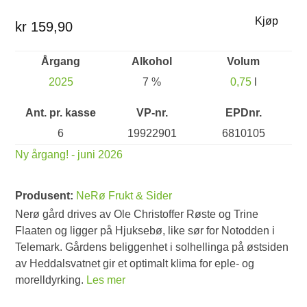
Kjøp
kr 159,90
Årgang
Alkohol
Volum
2025
7 %
0,75
l
Ant. pr. kasse
VP-nr.
EPDnr.
6
19922901
6810105
Ny årgang! - juni 2026
Produsent:
NeRø Frukt & Sider
Nerø gård drives av Ole Christoffer Røste og Trine
Flaaten og ligger på Hjuksebø, like sør for Notodden i
Telemark. Gårdens beliggenhet i solhellinga på østsiden
av Heddalsvatnet gir et optimalt klima for eple- og
morelldyrking.
Les mer