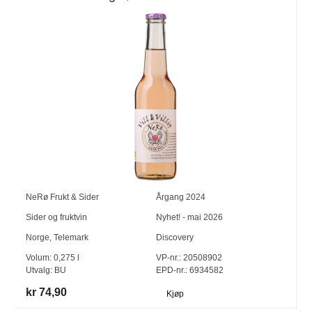
NeRø Frukt & Sider
Årgang
2024
Sider og fruktvin
Nyhet! - mai 2026
Norge
,
Telemark
Discovery
Volum:
0,275
l
VP-nr.:
20508902
Utvalg:
BU
EPD-nr.: 6934582
kr 74,90
Kjøp