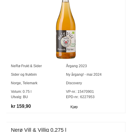
NeRø Frukt & Sider
Årgang
2023
Sider og fruktvin
Ny årgang! - mai 2024
Norge
,
Telemark
Discovery
Volum:
0.75
l
VP-nr.:
15470901
Utvalg:
BU
EPD-nr.: 6227953
kr 159,90
Kjøp
Nerø Vill & Villig 0,275 l