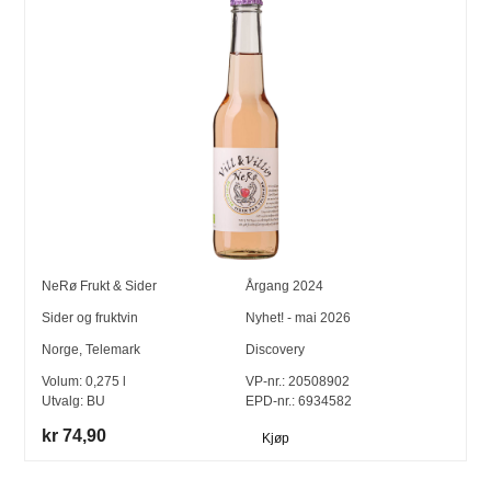
NeRø Frukt & Sider
Årgang
2024
Sider og fruktvin
Nyhet! - mai 2026
Norge
,
Telemark
Discovery
Volum:
0,275
l
VP-nr.:
20508902
Utvalg:
BU
EPD-nr.: 6934582
kr 74,90
Kjøp