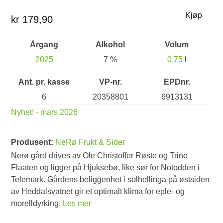
Kjøp
kr 179,90
Årgang
Alkohol
Volum
2025
7 %
0,75
l
Ant. pr. kasse
VP-nr.
EPDnr.
6
20358801
6913131
Nyhet! - mars 2026
Produsent:
NeRø Frukt & Sider
Nerø gård drives av Ole Christoffer Røste og Trine
Flaaten og ligger på Hjuksebø, like sør for Notodden i
Telemark. Gårdens beliggenhet i solhellinga på østsiden
av Heddalsvatnet gir et optimalt klima for eple- og
morelldyrking.
Les mer