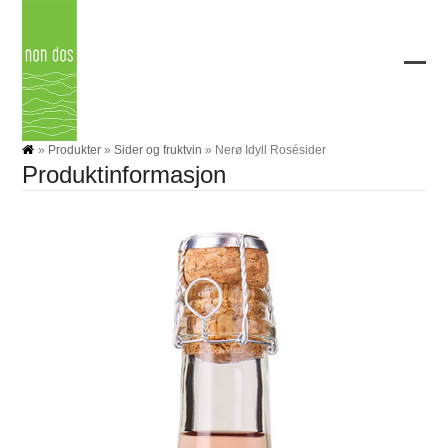
Skip
to
content
Ope
Clos
mobi
mobi
men
men
»
Produkter
»
Sider og fruktvin
»
Nerø Idyll Rosésider
Produktinformasjon