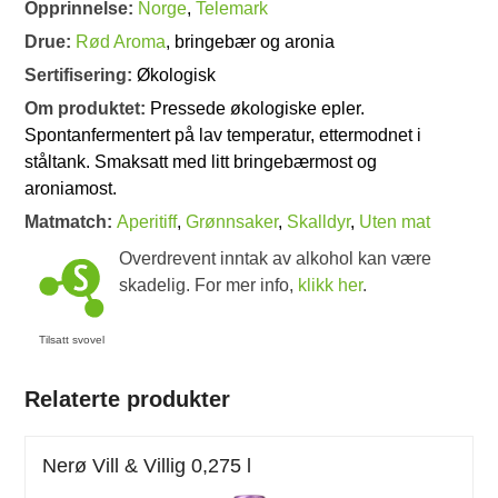
Opprinnelse:
Norge
,
Telemark
Drue:
Rød Aroma
, bringebær og aronia
Sertifisering:
Økologisk
Om produktet:
Pressede økologiske epler.
Spontanfermentert på lav temperatur, ettermodnet i
ståltank. Smaksatt med litt bringebærmost og
aroniamost.
Matmatch:
Aperitiff
,
Grønnsaker
,
Skalldyr
,
Uten mat
Overdrevent inntak av alkohol kan være
skadelig. For mer info,
klikk her
.
Tilsatt svovel
Relaterte produkter
Nerø Vill & Villig 0,275 l