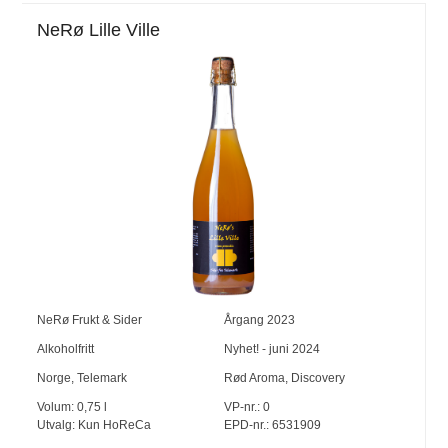
NeRø Lille Ville
NeRø Frukt & Sider
Årgang
2023
Alkoholfritt
Nyhet! - juni 2024
Norge
,
Telemark
Rød Aroma, Discovery
Volum:
0,75
l
VP-nr.:
0
Utvalg:
Kun HoReCa
EPD-nr.: 6531909