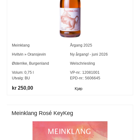
Meinklang
Årgang
2025
Hvitvin
»
Oransjevin
Ny årgang! - juni 2026
Østerrike
,
Burgenland
Welschriesling
Volum:
0,75
l
VP-nr.:
12081001
Utvalg:
BU
EPD-nr.: 5606645
kr 250,00
Kjøp
Meinklang Rosé KeyKeg