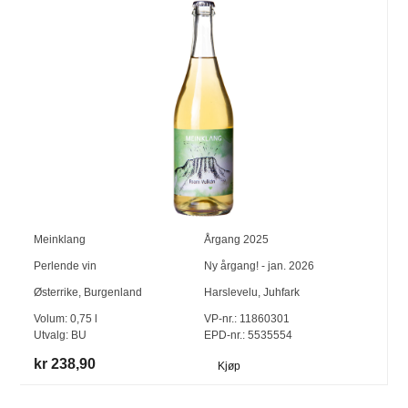
Meinklang
Årgang
2025
Perlende vin
Ny årgang! - jan. 2026
Østerrike
,
Burgenland
Harslevelu
,
Juhfark
Volum:
0,75
l
VP-nr.:
11860301
Utvalg:
BU
EPD-nr.: 5535554
kr 238,90
Kjøp