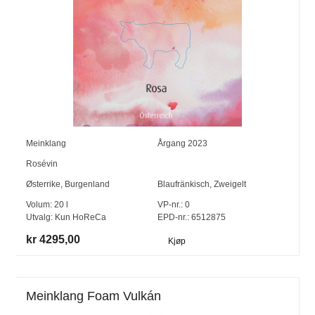
Meinklang
Årgang
2023
Rosévin
Østerrike
,
Burgenland
Blaufränkisch
,
Zweigelt
Volum:
20
l
VP-nr.:
0
Utvalg:
Kun HoReCa
EPD-nr.: 6512875
kr 4295,00
Kjøp
Meinklang Foam Vulkán