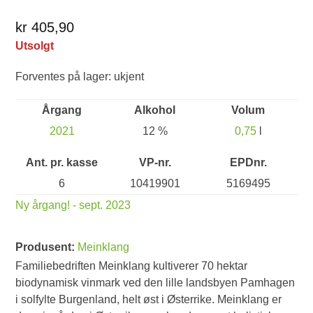
kr 405,90
Utsolgt
Forventes på lager: ukjent
Årgang
Alkohol
Volum
2021
12 %
0,75
l
Ant. pr. kasse
VP-nr.
EPDnr.
6
10419901
5169495
Ny årgang! - sept. 2023
Produsent:
Meinklang
Familiebedriften Meinklang kultiverer 70 hektar
biodynamisk vinmark ved den lille landsbyen Pamhagen
i solfylte Burgenland, helt øst i Østerrike. Meinklang er