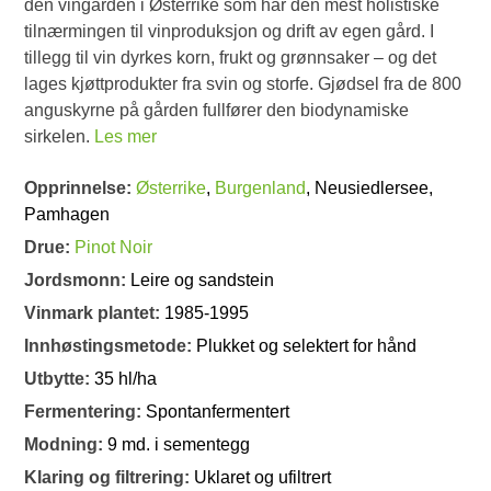
den vingården i Østerrike som har den mest holistiske
tilnærmingen til vinproduksjon og drift av egen gård. I
tillegg til vin dyrkes korn, frukt og grønnsaker – og det
lages kjøttprodukter fra svin og storfe. Gjødsel fra de 800
anguskyrne på gården fullfører den biodynamiske
sirkelen.
Les mer
Opprinnelse:
Østerrike
,
Burgenland
, Neusiedlersee,
Pamhagen
Drue:
Pinot Noir
Jordsmonn:
Leire og sandstein
Vinmark plantet:
1985-1995
Innhøstingsmetode:
Plukket og selektert for hånd
Utbytte:
35 hl/ha
Fermentering:
Spontanfermentert
Modning:
9 md. i sementegg
Klaring og filtrering:
Uklaret og ufiltrert