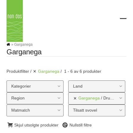
Skip
to
content
Ope
Clos
mobi
mobi
men
men
»
Garganega
Garganega
Produktfilter
Garganega
1 - 6 av 6 produkter
Kategorier
Land
Region
Garganega
Druetype
Matmatch
Tilsatt svovel
Skjul utsolgte produkter
Nullstill filtre