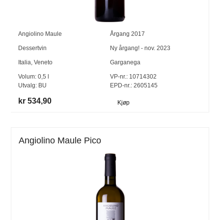
Angiolino Maule
Årgang
2017
Dessertvin
Ny årgang! - nov. 2023
Italia
,
Veneto
Garganega
Volum:
0,5
l
VP-nr.:
10714302
Utvalg:
BU
EPD-nr.: 2605145
kr 534,90
Kjøp
Angiolino Maule Pico