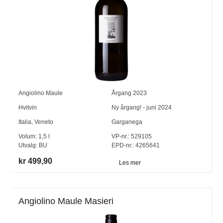
Angiolino Maule
Årgang
2023
Hvitvin
Ny årgang! - juni 2024
Italia
,
Veneto
Garganega
Volum:
1,5
l
VP-nr.:
529105
Utvalg:
BU
EPD-nr.: 4265641
kr 499,90
Les mer
Angiolino Maule Masieri