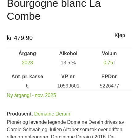
Bourgogne blanc La
Combe
Kjøp
kr 479,90
Årgang
Alkohol
Volum
2023
13,5 %
0,75
l
Ant. pr. kasse
VP-nr.
EPDnr.
6
10599601
5226477
Ny årgang! - nov. 2025
Produsent:
Domaine Derain
Pionér og levende legende Domaine Derain drives av
Carole Schwab og Julien Altaber som tok over driften
etter grunnleggeren Dominique Derain i 2016. De