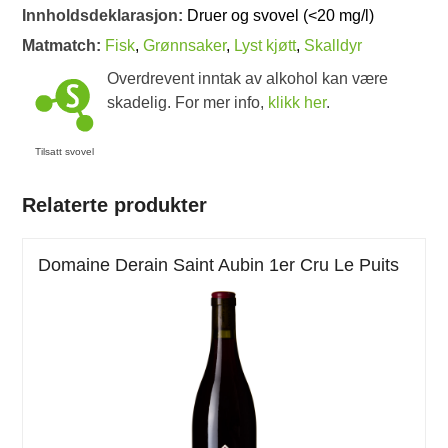
Innholdsdeklarasjon:
Druer og svovel (<20 mg/l)
Matmatch:
Fisk
,
Grønnsaker
,
Lyst kjøtt
,
Skalldyr
Overdrevent inntak av alkohol kan være
skadelig. For mer info,
klikk her
.
Tilsatt svovel
Relaterte produkter
Domaine Derain Saint Aubin 1er Cru Le Puits