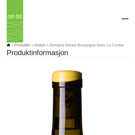
Skip
to
content
Ope
Clos
mobi
mobi
men
men
»
Produkter
»
Hvitvin
»
Domaine Derain Bourgogne blanc La Combe
Produktinformasjon