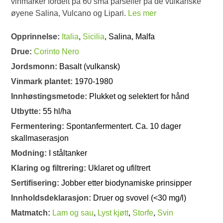
vinmarker fordelt på 60 små parseller på de vulkanske
øyene Salina, Vulcano og Lipari.
Les mer
Opprinnelse:
Italia
,
Sicilia
, Salina, Malfa
Drue:
Corinto Nero
Jordsmonn:
Basalt (vulkansk)
Vinmark plantet:
1970-1980
Innhøstingsmetode:
Plukket og selektert for hånd
Utbytte:
55 hl/ha
Fermentering:
Spontanfermentert. Ca. 10 dager
skallmaserasjon
Modning:
I ståltanker
Klaring og filtrering:
Uklaret og ufiltrert
Sertifisering:
Jobber etter biodynamiske prinsipper
Innholdsdeklarasjon:
Druer og svovel (<30 mg/l)
Matmatch:
Lam og sau
,
Lyst kjøtt
,
Storfe
,
Svin