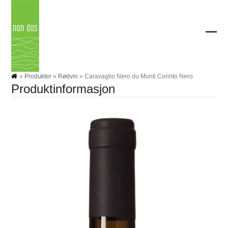
Skip
to
content
Ope
Clos
mobi
mobi
men
men
»
Produkter
»
Rødvin
»
Caravaglio Nero du Munti Corinto Nero
Produktinformasjon