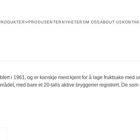
PRODUKTER
PRODUSENTER
NYHETER
OM OSS
ABOUT US
KONTAK
ablert i 1961, og er kanskje mest kjent for å lage fruktsake med
ådet, med bare et 20-talls aktive bryggerier registrert. De som 