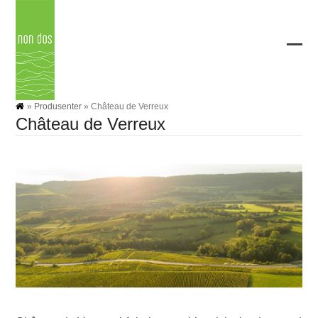
Skip
to
content
Ope
Clos
mobi
mobi
men
men
»
Produsenter
»
Château de Verreux
Château de Verreux