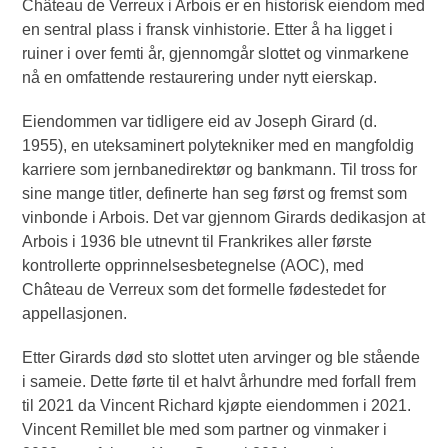
Château de Verreux i Arbois er en historisk eiendom med
en sentral plass i fransk vinhistorie. Etter å ha ligget i
ruiner i over femti år, gjennomgår slottet og vinmarkene
nå en omfattende restaurering under nytt eierskap.
Eiendommen var tidligere eid av Joseph Girard (d.
1955), en uteksaminert polytekniker med en mangfoldig
karriere som jernbanedirektør og bankmann. Til tross for
sine mange titler, definerte han seg først og fremst som
vinbonde i Arbois. Det var gjennom Girards dedikasjon at
Arbois i 1936 ble utnevnt til Frankrikes aller første
kontrollerte opprinnelsesbetegnelse (AOC), med
Château de Verreux som det formelle fødestedet for
appellasjonen.
Etter Girards død sto slottet uten arvinger og ble stående
i sameie. Dette førte til et halvt århundre med forfall frem
til 2021 da Vincent Richard kjøpte eiendommen i 2021.
Vincent Remillet ble med som partner og vinmaker i