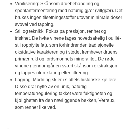
Vinifisering: Skånsom druebehandling og
spontanfermentering med naturlig gjær (villgjær). Det
brukes ingen tilsetningsstoffer utover minimale doser
svovel ved tapping.
Stil og teknikk: Fokus på presisjon, renhet og
friskhet. De hvite vinene lages hovedsakelig i ouillé-
stil (oppfylte fat), som forhindrer den tradisjonelle
oksidative karakteren og i stedet fremhever druens
primærfrukt og jordsmonnets mineralitet. De røde
vinene gjennomgår en svært skånsom ekstraksjon
og tappes uten klaring eller filtrering.
Lagring: Modning skjer i slottets historiske kjellere.
Disse drar nytte av en unik, naturlig
temperaturregulering takket være fuktigheten og
kjøligheten fra den nærliggende bekken, Verreux,
som renner like ved.