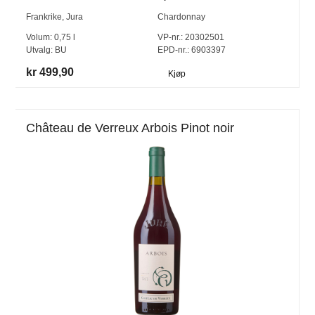
Frankrike
,
Jura
Chardonnay
Volum:
0,75
l
VP-nr.:
20302501
Utvalg:
BU
EPD-nr.: 6903397
kr 499,90
Kjøp
Château de Verreux Arbois Pinot noir