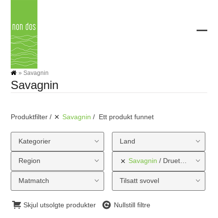
Skip
to
content
Ope
Clos
mobi
mobi
men
men
»
Savagnin
Savagnin
Produktfilter
Savagnin
Ett produkt funnet
Kategorier
Land
Region
Savagnin
Druetype
Matmatch
Tilsatt svovel
Skjul utsolgte produkter
Nullstill filtre