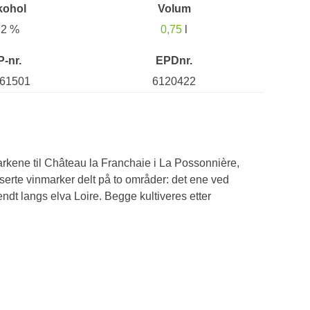
kohol
Volum
,2 %
0,75
l
P-nr.
EPDnr.
61501
6120422
arkene til Château la Franchaie i La Possonnière,
iserte vinmarker delt på to områder: det ene ved
dt langs elva Loire. Begge kultiveres etter
d