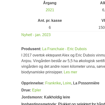
Årgang
Al
2021
6
Ant. pr. kasse
V
6
150
Nyhet! - jan. 2023
Produsent:
La Franchaie - Eric Dubois
I 2017 overtok ekteparet Alex og Eric Dubois vinm
Anjou. Vingården består av 5,5 ha økologisk sertif
vingården og det andre noen kilometer unna, sørven
biodynamiske prinsipper.
Les mer
Opprinnelse:
Frankrike
,
Loire
, La Possonnière
Drue:
Epler
Jordsmonn:
Kalkholdig leire
Innhøstingsmetode:
Plukket og selektert for hån