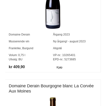
Domaine Derain
Årgang
2023
Musserende vin
Ny årgang! - august 2023
Frankrike
,
Burgund
Aligoté
Volum:
0,75
l
VP-nr.:
10265401
Utvalg:
BU
EPD-nr.: 5273685
kr 409,90
Kjøp
Domaine Derain Bourgogne blanc La Corvée
Aux Moines