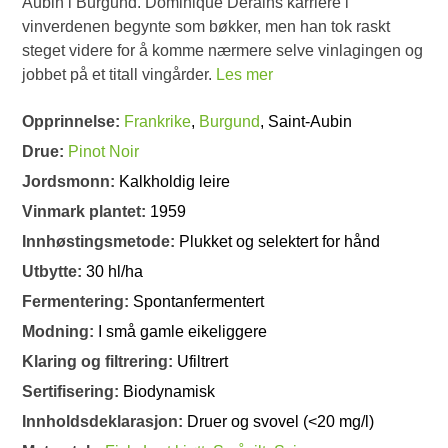
Aubin i Burgund. Dominique Derains karriere i
vinverdenen begynte som bøkker, men han tok raskt
steget videre for å komme nærmere selve vinlagingen og
jobbet på et titall vingårder.
Les mer
Opprinnelse:
Frankrike
,
Burgund
, Saint-Aubin
Drue:
Pinot Noir
Jordsmonn:
Kalkholdig leire
Vinmark plantet:
1959
Innhøstingsmetode:
Plukket og selektert for hånd
Utbytte:
30 hl/ha
Fermentering:
Spontanfermentert
Modning:
I små gamle eikeliggere
Klaring og filtrering:
Ufiltrert
Sertifisering:
Biodynamisk
Innholdsdeklarasjon:
Druer og svovel (<20 mg/l)