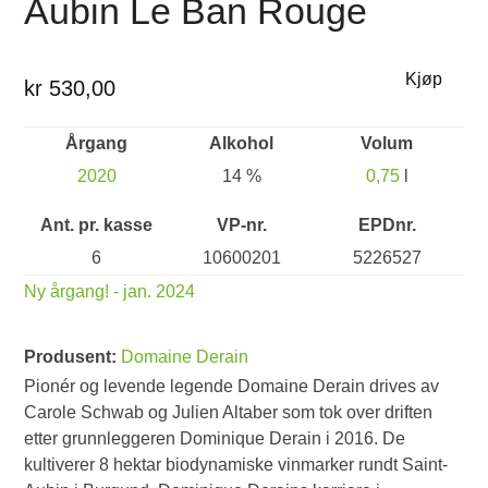
Aubin Le Ban Rouge
Kjøp
kr 530,00
Årgang
Alkohol
Volum
2020
14 %
0,75
l
Ant. pr. kasse
VP-nr.
EPDnr.
6
10600201
5226527
Ny årgang! - jan. 2024
Produsent:
Domaine Derain
Pionér og levende legende Domaine Derain drives av
Carole Schwab og Julien Altaber som tok over driften
etter grunnleggeren Dominique Derain i 2016. De
kultiverer 8 hektar biodynamiske vinmarker rundt Saint-