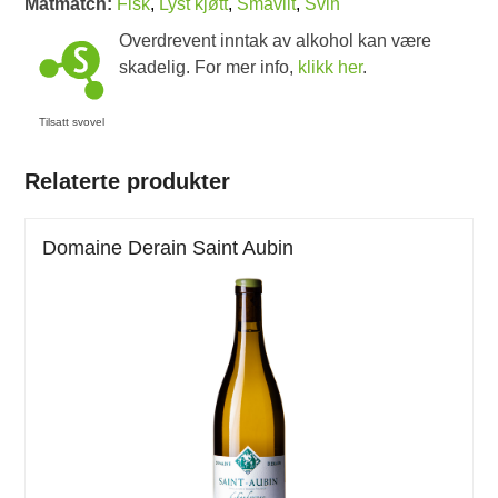
Matmatch:
Fisk
,
Lyst kjøtt
,
Småvilt
,
Svin
Overdrevent inntak av alkohol kan være
skadelig. For mer info,
klikk her
.
Tilsatt svovel
Relaterte produkter
Domaine Derain Saint Aubin