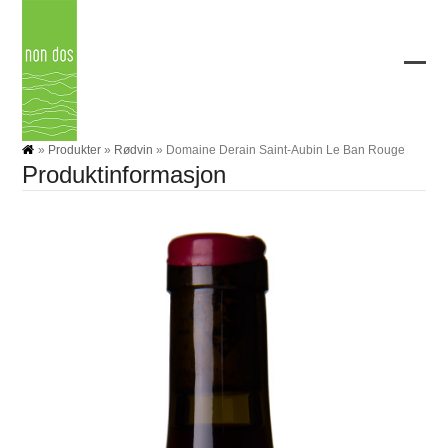
Skip
to
content
Ope
Clos
mobi
mobi
men
men
»
Produkter
»
Rødvin
»
Domaine Derain Saint-Aubin Le Ban Rouge
Produktinformasjon