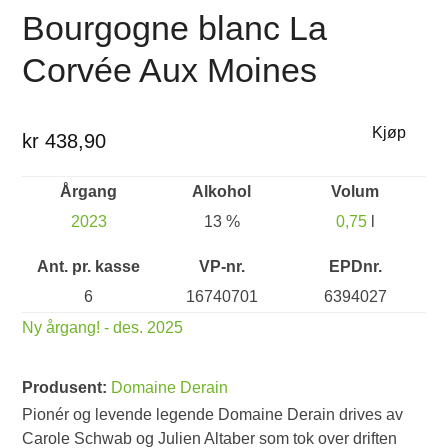
Bourgogne blanc La
Corvée Aux Moines
Kjøp
kr 438,90
Årgang
Alkohol
Volum
2023
13 %
0,75
l
Ant. pr. kasse
VP-nr.
EPDnr.
6
16740701
6394027
Ny årgang! - des. 2025
Produsent:
Domaine Derain
Pionér og levende legende Domaine Derain drives av
Carole Schwab og Julien Altaber som tok over driften