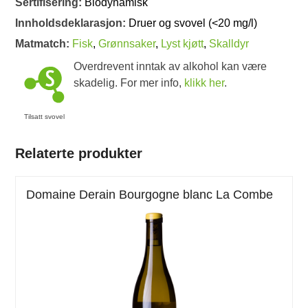
Sertifisering:
Biodynamisk
Innholdsdeklarasjon:
Druer og svovel (<20 mg/l)
Matmatch:
Fisk
,
Grønnsaker
,
Lyst kjøtt
,
Skalldyr
Overdrevent inntak av alkohol kan være
skadelig. For mer info,
klikk her
.
Tilsatt svovel
Relaterte produkter
Domaine Derain Bourgogne blanc La Combe