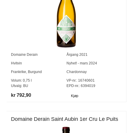
Domaine Derain
Årgang
2021
Hvitvin
Nyhet! - mars 2024
Frankrike
,
Burgund
Chardonnay
Volum:
0,75
l
VP-nr.:
16740601
Utvalg:
BU
EPD-nr.: 6394019
kr 792,90
Kjøp
Domaine Derain Saint Aubin 1er Cru Le Puits