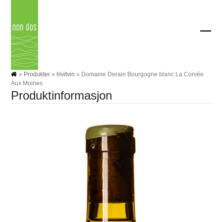
Skip
to
content
Ope
Clos
mobi
mobi
men
men
»
Produkter
»
Hvitvin
»
Domaine Derain Bourgogne blanc La Corvée
Aux Moines
Produktinformasjon