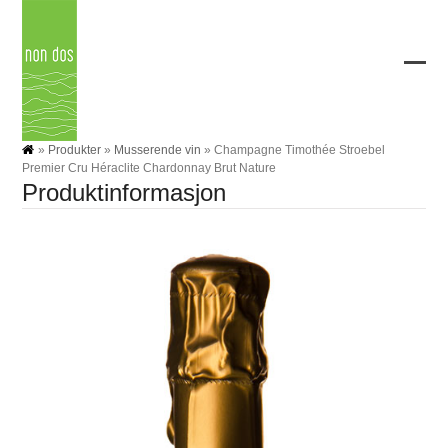
Skip
to
content
Ope
Clos
mobi
mobi
men
men
»
Produkter
»
Musserende vin
»
Champagne Timothée Stroebel
Premier Cru Héraclite Chardonnay Brut Nature
Produktinformasjon