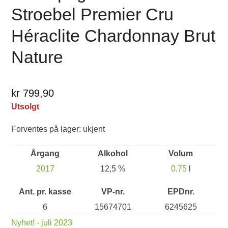
Stroebel Premier Cru
Héraclite Chardonnay Brut
Nature
kr 799,90
Utsolgt
Forventes på lager: ukjent
Årgang
Alkohol
Volum
2017
12,5 %
0,75
l
Ant. pr. kasse
VP-nr.
EPDnr.
6
15674701
6245625
Nyhet! - juli 2023