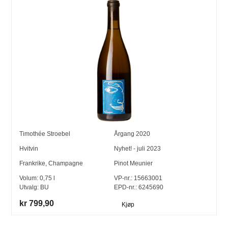
Timothée Stroebel
Årgang
2020
Hvitvin
Nyhet! - juli 2023
Frankrike
,
Champagne
Pinot Meunier
Volum:
0,75
l
VP-nr.:
15663001
Utvalg:
BU
EPD-nr.: 6245690
kr 799,90
Kjøp