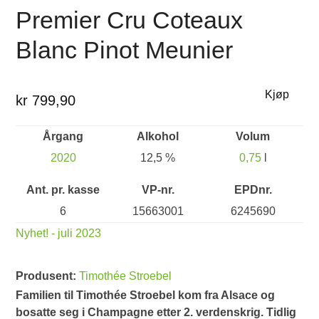
Premier Cru Coteaux
Blanc Pinot Meunier
Kjøp
kr 799,90
Årgang
Alkohol
Volum
2020
12,5 %
0,75
l
Ant. pr. kasse
VP-nr.
EPDnr.
6
15663001
6245690
Nyhet! - juli 2023
Produsent:
Timothée Stroebel
Familien til Timothée Stroebel kom fra Alsace og
bosatte seg i Champagne etter 2. verdenskrig. Tidlig