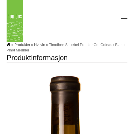
Skip
to
content
Ope
Clos
mobi
mobi
men
men
»
Produkter
»
Hvitvin
»
Timothée Stroebel Premier Cru Coteaux Blanc
Pinot Meunier
Produktinformasjon