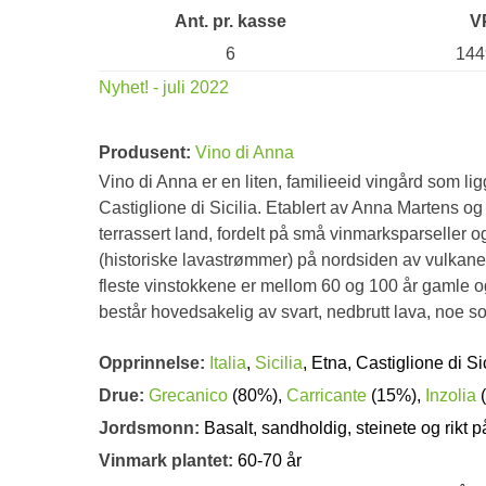
Ant. pr. kasse
V
6
144
Nyhet! - juli 2022
Produsent:
Vino di Anna
Vino di Anna er en liten, familieeid vingård som li
Castiglione di Sicilia. Etablert av Anna Martens og
terrassert land, fordelt på små vinmarksparseller o
(historiske lavastrømmer) på nordsiden av vulkane
fleste vinstokkene er mellom 60 og 100 år gamle o
består hovedsakelig av svart, nedbrutt lava, noe s
Opprinnelse:
Italia
,
Sicilia
, Etna, Castiglione di Sic
Drue:
Grecanico
(80%),
Carricante
(15%),
Inzolia
(
Jordsmonn:
Basalt, sandholdig, steinete og rikt 
Vinmark plantet:
60-70 år