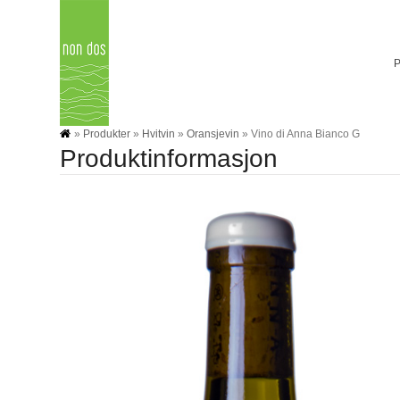
Skip
to
content
»
Produkter
»
Hvitvin
»
Oransjevin
»
Vino di Anna Bianco G
Produktinformasjon