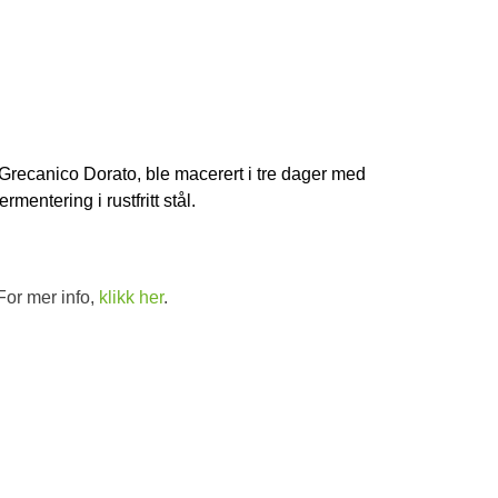
d
 Grecanico Dorato, ble macerert i tre dager med
ermentering i rustfritt stål.
For mer info,
klikk her
.