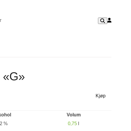
T
o «G»
Kjøp
kohol
Volum
2 %
0,75
l