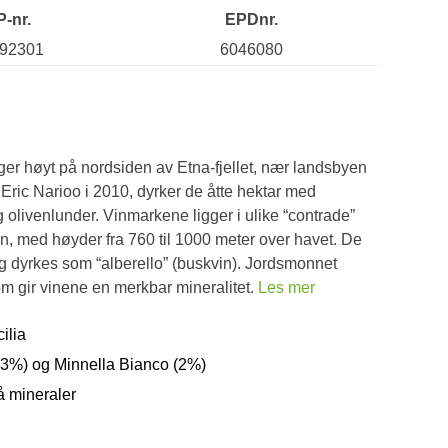
P-nr.
EPDnr.
92301
6046080
gger høyt på nordsiden av Etna-fjellet, nær landsbyen
 Eric Narioo i 2010, dyrker de åtte hektar med
g olivenlunder. Vinmarkene ligger i ulike “contrade”
n, med høyder fra 760 til 1000 meter over havet. De
g dyrkes som “alberello” (buskvin). Jordsmonnet
om gir vinene en merkbar mineralitet.
Les mer
ilia
3%) og Minnella Bianco (2%)
på mineraler