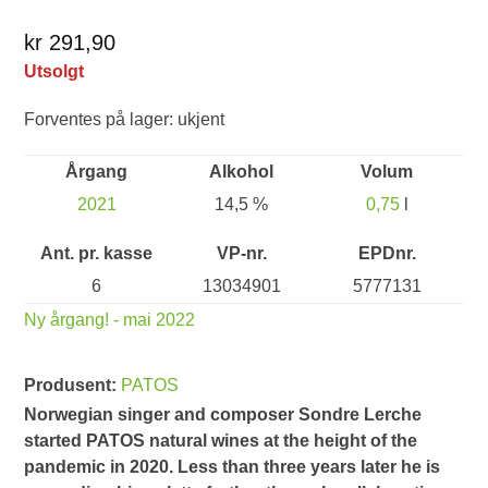
kr 291,90
Utsolgt
Forventes på lager: ukjent
Årgang
Alkohol
Volum
2021
14,5 %
0,75
l
Ant. pr. kasse
VP-nr.
EPDnr.
6
13034901
5777131
Ny årgang! - mai 2022
Produsent:
PATOS
Norwegian singer and composer Sondre Lerche
started PATOS natural wines at the height of the
pandemic in 2020. Less than three years later he is