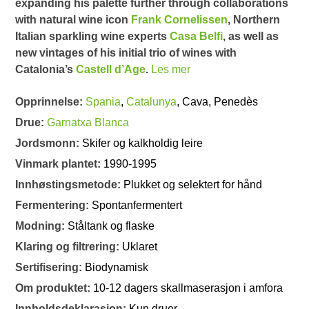
expanding his palette further through collaborations
with natural wine icon
Frank Cornelissen
, Northern
Italian sparkling wine experts
Casa Belfi
, as well as
new vintages of his initial trio of wines with
Catalonia’s
Castell d’Age
.
Les mer
Opprinnelse:
Spania
,
Catalunya
, Cava, Penedès
Drue:
Garnatxa Blanca
Jordsmonn:
Skifer og kalkholdig leire
Vinmark plantet:
1990-1995
Innhøstingsmetode:
Plukket og selektert for hånd
Fermentering:
Spontanfermentert
Modning:
Ståltank og flaske
Klaring og filtrering:
Uklaret
Sertifisering:
Biodynamisk
Om produktet:
10-12 dagers skallmaserasjon i amfora
Innholdsdeklarasjon:
Kun druer