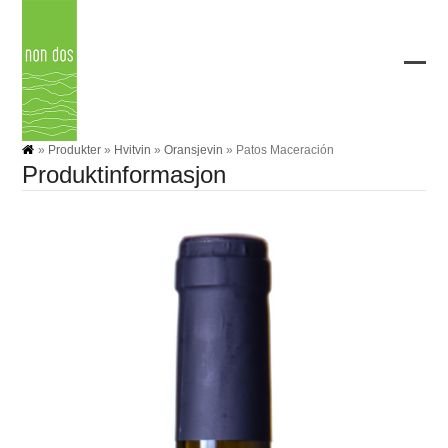
Skip
to
content
Ope
Clos
mobi
mobi
men
men
»
Produkter
»
Hvitvin
»
Oransjevin
»
Patos Maceración
Produktinformasjon