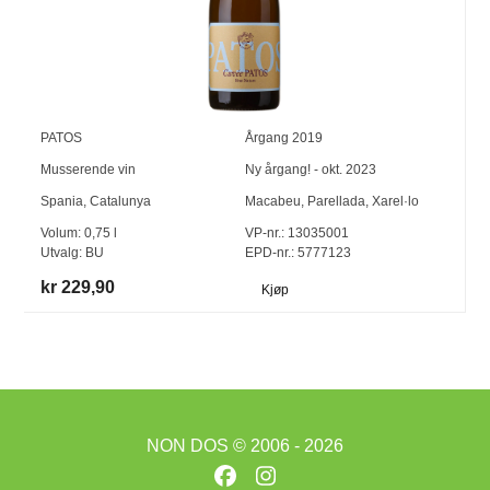
PATOS
Årgang
2019
Musserende vin
Ny årgang! - okt. 2023
Spania
,
Catalunya
Macabeu
,
Parellada
,
Xarel·lo
Volum:
0,75
l
VP-nr.:
13035001
Utvalg:
BU
EPD-nr.: 5777123
kr 229,90
Kjøp
NON DOS
© 2006 - 2026