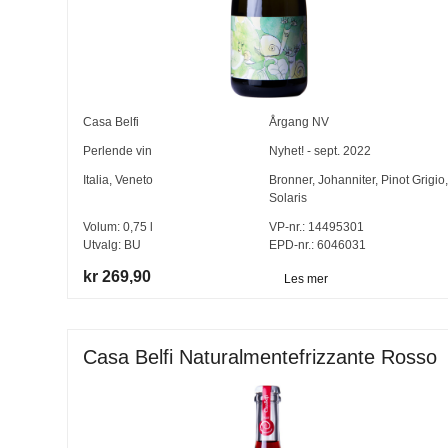
Casa Belfi
Årgang
NV
Perlende vin
Nyhet! - sept. 2022
Italia
,
Veneto
Bronner
,
Johanniter
,
Pinot Grigio
,
Solaris
Volum:
0,75
l
VP-nr.:
14495301
Utvalg:
BU
EPD-nr.: 6046031
kr 269,90
Les mer
Casa Belfi Naturalmentefrizzante Rosso