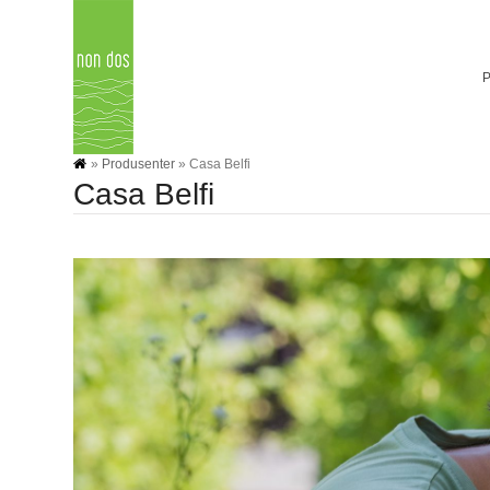
Skip
to
content
»
Produsenter
»
Casa Belfi
Casa Belfi