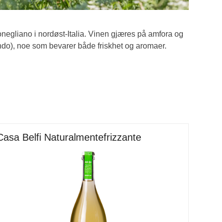
egliano i nordøst-Italia. Vinen gjæres på amfora og
òndo), noe som bevarer både friskhet og aromaer.
Casa Belfi Naturalmentefrizzante