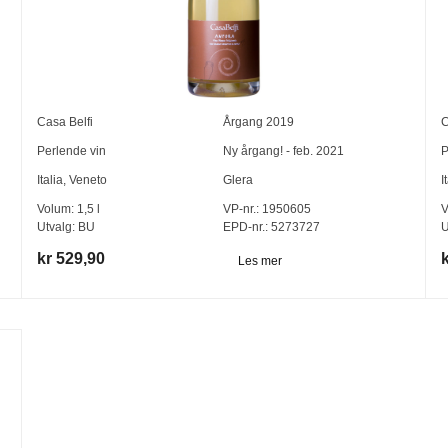
Casa Belfi
Årgang
2019
C
Perlende vin
Ny årgang! - feb. 2021
P
Italia
,
Veneto
Glera
I
Volum:
1,5
l
VP-nr.:
1950605
V
Utvalg:
BU
EPD-nr.: 5273727
U
kr 529,90
Les mer