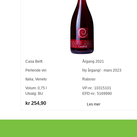
Casa Belfi
Årgang
2021
Perlende vin
Ny årgang! - mars 2023
Italia
,
Veneto
Raboso
Volum:
0,75
l
VP-nr.:
10315101
Utvalg:
BU
EPD-nr.: 5169990
kr 254,90
Les mer