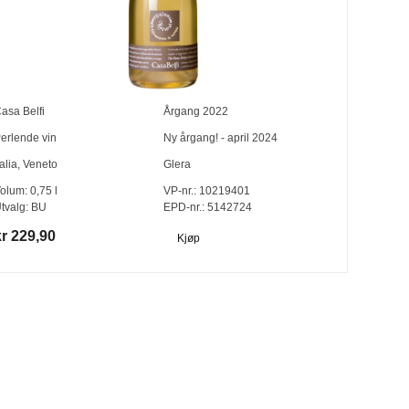
asa Belfi
Årgang
2022
erlende vin
Ny årgang! - april 2024
talia
,
Veneto
Glera
olum:
0,75
l
VP-nr.:
10219401
tvalg:
BU
EPD-nr.: 5142724
kr 229,90
Kjøp