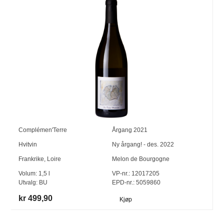
Complémen'Terre
Årgang
2021
Hvitvin
Ny årgang! - des. 2022
Frankrike
,
Loire
Melon de Bourgogne
Volum:
1,5
l
VP-nr.:
12017205
Utvalg:
BU
EPD-nr.: 5059860
kr 499,90
Kjøp