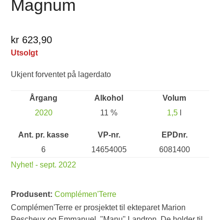
Magnum
kr 623,90
Utsolgt
Ukjent forventet på lagerdato
Årgang
Alkohol
Volum
2020
11 %
1,5
l
Ant. pr. kasse
VP-nr.
EPDnr.
6
14654005
6081400
Nyhet! - sept. 2022
Produsent:
Complémen'Terre
Complémen'Terre er prosjektet til ekteparet Marion
Pescheux og Emmanuel "Manu" Landron. De holder til