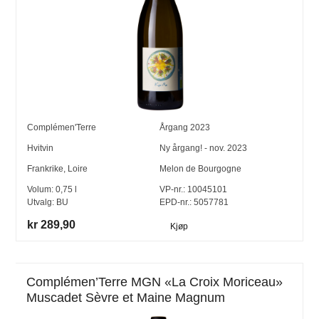
Complémen'Terre
Årgang
2023
Hvitvin
Ny årgang! - nov. 2023
Frankrike
,
Loire
Melon de Bourgogne
Volum:
0,75
l
VP-nr.:
10045101
Utvalg:
BU
EPD-nr.: 5057781
kr 289,90
Kjøp
Complémen’Terre MGN «La Croix Moriceau»
Muscadet Sèvre et Maine Magnum