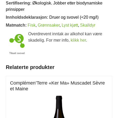
Sertifisering:
Økologisk. Jobber etter biodynamiske
prinsipper
Innholdsdeklarasjon:
Druer og svovel (<20 mg/l)
Matmatch:
Fisk
,
Grønnsaker
,
Lyst kjøtt
,
Skalldyr
Overdrevent inntak av alkohol kan være
skadelig. For mer info,
klikk her
.
Tilsatt svovel
Relaterte produkter
Complémen’Terre «Ker Ma» Muscadet Sèvre
et Maine