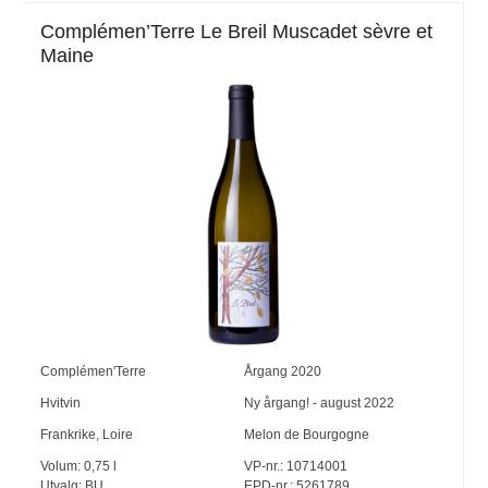
Complémen’Terre Le Breil Muscadet sèvre et
Maine
Complémen'Terre
Årgang
2020
Hvitvin
Ny årgang! - august 2022
Frankrike
,
Loire
Melon de Bourgogne
Volum:
0,75
l
VP-nr.:
10714001
Utvalg:
BU
EPD-nr.: 5261789