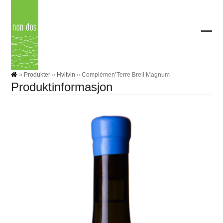
Skip
to
content
Ope
Clos
mobi
mobi
men
men
»
Produkter
»
Hvitvin
»
Complémen’Terre Breil Magnum
Produktinformasjon