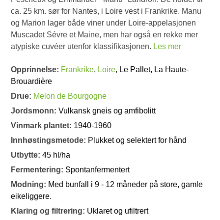
ca. 25 km. sør for Nantes, i Loire vest i Frankrike. Manu
og Marion lager både viner under Loire-appelasjonen
Muscadet Sévre et Maine, men har også en rekke mer
atypiske cuvéer utenfor klassifikasjonen.
Les mer
Opprinnelse:
Frankrike
,
Loire
, Le Pallet, La Haute-
Brouardière
Drue:
Melon de Bourgogne
Jordsmonn:
Vulkansk gneis og amfibolitt
Vinmark plantet:
1940-1960
Innhøstingsmetode:
Plukket og selektert for hånd
Utbytte:
45 hl/ha
Fermentering:
Spontanfermentert
Modning:
Med bunfall i 9 - 12 måneder på store, gamle
eikeliggere.
Klaring og filtrering:
Uklaret og ufiltrert