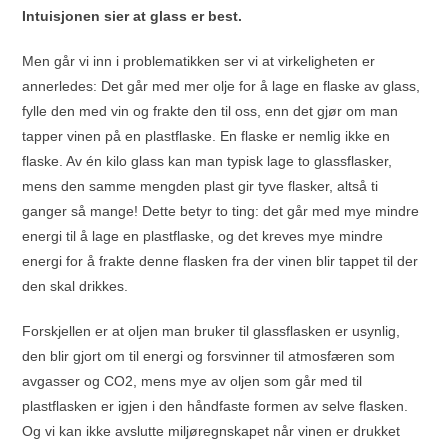
Intuisjonen sier at glass er best.
Men går vi inn i problematikken ser vi at virkeligheten er
annerledes: Det går med mer olje for å lage en flaske av glass,
fylle den med vin og frakte den til oss, enn det gjør om man
tapper vinen på en plastflaske. En flaske er nemlig ikke en
flaske. Av én kilo glass kan man typisk lage to glassflasker,
mens den samme mengden plast gir tyve flasker, altså ti
ganger så mange! Dette betyr to ting: det går med mye mindre
energi til å lage en plastflaske, og det kreves mye mindre
energi for å frakte denne flasken fra der vinen blir tappet til der
den skal drikkes.
Forskjellen er at oljen man bruker til glassflasken er usynlig,
den blir gjort om til energi og forsvinner til atmosfæren som
avgasser og CO2, mens mye av oljen som går med til
plastflasken er igjen i den håndfaste formen av selve flasken.
Og vi kan ikke avslutte miljøregnskapet når vinen er drukket