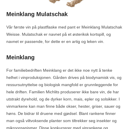
Meinklang Mulatschak
Vår første vin på plastflaske med pant er Meinklang Mulatschak
Weisse. Mulatschak er navnet på et østeriksk kortspill, og
navnet er passende, for dette er en artig og leken vin.
Meinklang
For familiebedriften Meinklang er det ikke noe nytt å tenke
helhet i vinproduksjonen. Gården drives på biodynamisk vis, og
ressursutnyttelse og biologisk mangfold er grunnleggende for
hele driften. Familien Michlits produserer ikke bare vin, de har
utstrakt dyrehold, og de dyrker korn, mais, epler og solsikker. I
vinmarkene kan man finne både okser, hester, griser, sauer og
høns. De bidrar til druene med gjødsel. Blant rankene finner
man også viltvoksende planter som tiltrekker seg insekter og
mikroorganismer. Disse konkurrerer med vinrankene og