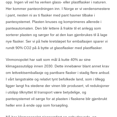
opp. Ingen vil vel ha verken glass- eller plastflasker i naturen.
Her kommer panteordningen inn. I Norge er vi verdensmestere
i pant, nesten ni av ti flasker med pant havner tilbake i
pantesystemet. Plasten knuses og komprimeres allerede i
panteautomaten. Den blir lettere å frakte til et anlegg som
sorterer plasten og sørger for at den kan gjenbrukes til å lage
nye flasker. Ser vi på hele kretsløpet for emballasjen sparer vi
rundt 90% CO2 på å bytte ut glassflasker med plastflasker.
Vinmonopolet har satt som mål å kutte 40% av sine
klimagassutslipp innen 2030. Dette innebærer blant annet krav
om lettvektsemballasje og pantbare flasker i stadig flere anbud.
I vårt langstrakte og relativt tynt befolkede land, som i tillegg
ligger langt fra stedene der vinen blir produsert, vil reduksjoner
i utslipp tilknyttet til transport være betydelige, og
pantesystemet vil sørge for at plasten i flaskene blir gjenbrukt
heller enn å ende opp som forsøpling.