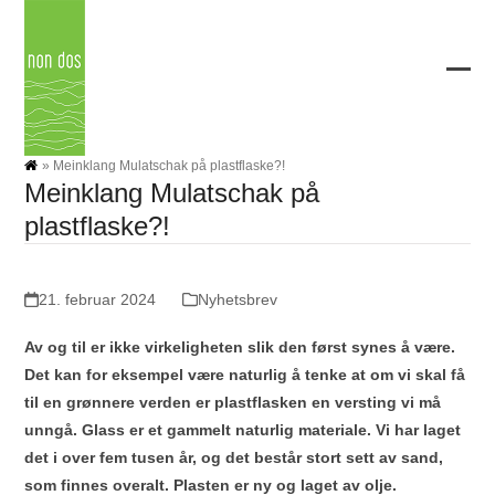
Skip
to
content
Ope
Clos
mobi
mobi
men
men
»
Meinklang Mulatschak på plastflaske?!
Meinklang Mulatschak på
plastflaske?!
21. februar 2024
Nyhetsbrev
Av og til er ikke virkeligheten slik den først synes å være.
Det kan for eksempel være naturlig å tenke at om vi skal få
til en grønnere verden er plastflasken en versting vi må
unngå. Glass er et gammelt naturlig materiale. Vi har laget
det i over fem tusen år, og det består stort sett av sand,
som finnes overalt. Plasten er ny og laget av olje.