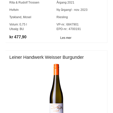
Rita & Rudolf Trossen
Årgang
2021
Hvitvin
Ny årgang! - nov. 2023
Tyskland
,
Mosel
Riesling
Volum:
0,75
l
VP-nr.:
6847901
Utvalg:
BU
EPD-nr.: 4700191
kr 477,90
Les mer
Leiner Handwerk Weisser Burgunder