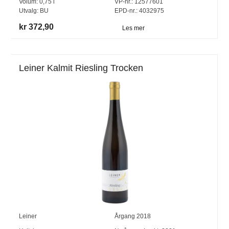
Volum:
0,75
l
VP-nr.:
12577601
Utvalg:
BU
EPD-nr.: 4032975
kr 372,90
Les mer
Leiner Kalmit Riesling Trocken
Leiner
Årgang
2018