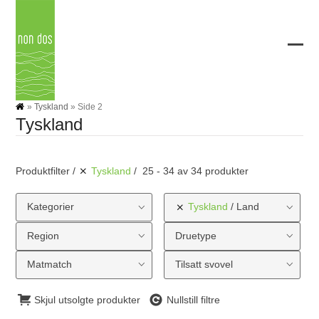
Skip
to
content
Ope
Clos
mobi
mobi
men
men
»
Tyskland
»
Side 2
Tyskland
Produktfilter
Tyskland
25 - 34 av 34 produkter
Kategorier
Tyskland
Land
Region
Druetype
Matmatch
Tilsatt svovel
Skjul utsolgte produkter
Nullstill filtre