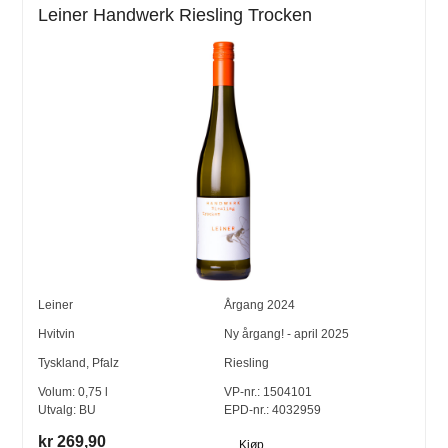
Leiner Handwerk Riesling Trocken
Leiner
Årgang
2024
Hvitvin
Ny årgang! - april 2025
Tyskland
,
Pfalz
Riesling
Volum:
0,75
l
VP-nr.:
1504101
Utvalg:
BU
EPD-nr.: 4032959
kr 269,90
Kjøp