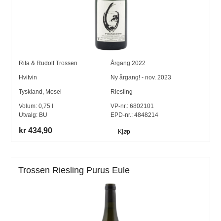
Rita & Rudolf Trossen
Årgang
2022
Hvitvin
Ny årgang! - nov. 2023
Tyskland
,
Mosel
Riesling
Volum:
0,75
l
VP-nr.:
6802101
Utvalg:
BU
EPD-nr.: 4848214
kr 434,90
Kjøp
Trossen Riesling Purus Eule