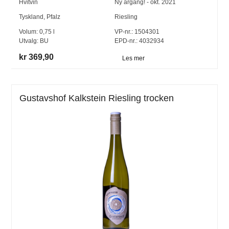
Hvitvin
Ny årgang! - okt. 2021
Tyskland
,
Pfalz
Riesling
Volum:
0,75
l
VP-nr.:
1504301
Utvalg:
BU
EPD-nr.: 4032934
kr 369,90
Les mer
Gustavshof Kalkstein Riesling trocken