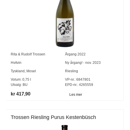
Rita & Rudolf Trossen
Årgang
2022
Hvitvin
Ny årgang! - nov. 2023
Tyskland
,
Mosel
Riesling
Volum:
0,75
l
VP-nr.:
6847801
Utvalg:
BU
EPD-nr.: 4265559
kr 417,90
Les mer
Trossen Riesling Purus Kestenbüsch