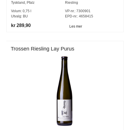
Tyskland
,
Pfalz
Riesling
Volum:
0,75
l
VP-nr.:
7300901
Utvalg:
BU
EPD-nr.: 4658415
kr 289,90
Les mer
Trossen Riesling Lay Purus