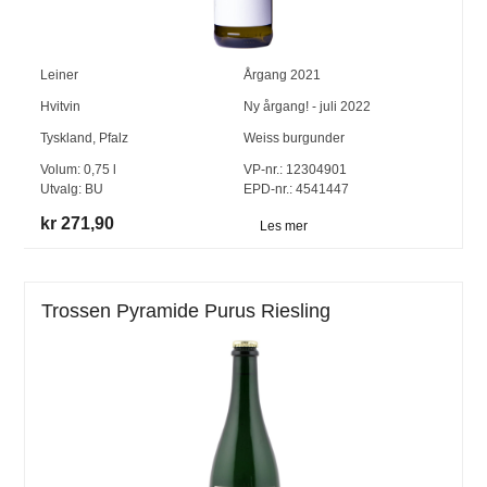
Leiner
Årgang
2021
Hvitvin
Ny årgang! - juli 2022
Tyskland
,
Pfalz
Weiss burgunder
Volum:
0,75
l
VP-nr.:
12304901
Utvalg:
BU
EPD-nr.: 4541447
kr 271,90
Les mer
Trossen Pyramide Purus Riesling