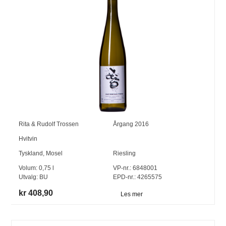
Rita & Rudolf Trossen
Årgang
2016
Hvitvin
Tyskland
,
Mosel
Riesling
Volum:
0,75
l
VP-nr.:
6848001
Utvalg:
BU
EPD-nr.: 4265575
kr 408,90
Les mer