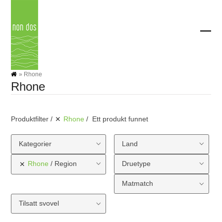
Skip
to
content
Ope
Clos
mobi
mobi
men
men
»
Rhone
Rhone
Produktfilter
Rhone
Ett produkt funnet
Kategorier
Land
Rhone
Region
Druetype
Matmatch
Tilsatt svovel