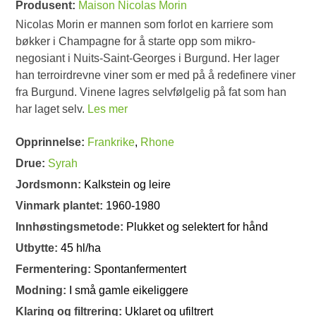
Produsent:
Maison Nicolas Morin
Nicolas Morin er mannen som forlot en karriere som
bøkker i Champagne for å starte opp som mikro-
negosiant i Nuits-Saint-Georges i Burgund. Her lager
han terroirdrevne viner som er med på å redefinere viner
fra Burgund. Vinene lagres selvfølgelig på fat som han
har laget selv.
Les mer
Opprinnelse:
Frankrike
,
Rhone
Drue:
Syrah
Jordsmonn:
Kalkstein og leire
Vinmark plantet:
1960-1980
Innhøstingsmetode:
Plukket og selektert for hånd
Utbytte:
45 hl/ha
Fermentering:
Spontanfermentert
Modning:
I små gamle eikeliggere
Klaring og filtrering:
Uklaret og ufiltrert