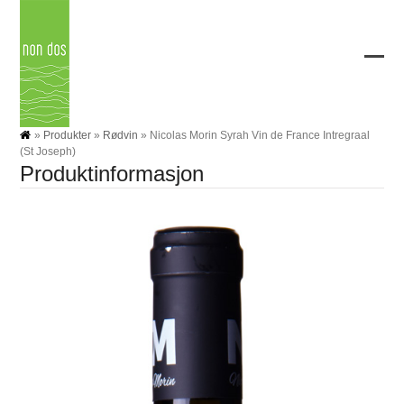
Skip
to
content
Ope
Clos
mobi
mobi
men
men
»
Produkter
»
Rødvin
»
Nicolas Morin Syrah Vin de France Intregraal
(St Joseph)
Produktinformasjon