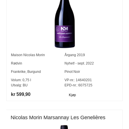
Maison Nicolas Morin
Årgang
2019
Rødvin
Nyhet! - sept. 2022
Frankrike
,
Burgund
Pinot Noir
Volum:
0,75
l
VP-nr.:
14640201
Utvalg:
BU
EPD-nr.: 6075725
kr 599,90
Kjøp
Nicolas Morin Marsannay Les Genelières