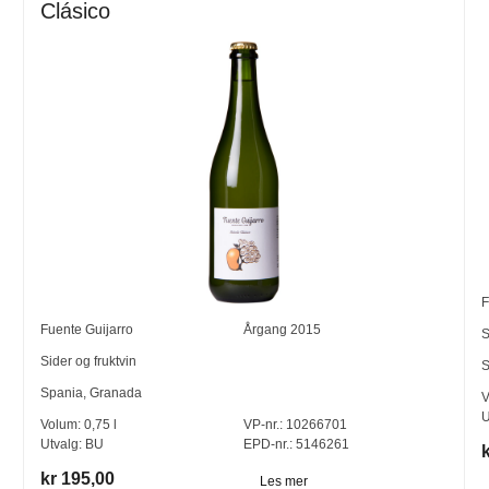
Clásico
F
Fuente Guijarro
Årgang
2015
S
Sider og fruktvin
S
Spania
,
Granada
V
U
Volum:
0,75
l
VP-nr.:
10266701
Utvalg:
BU
EPD-nr.: 5146261
kr 195,00
Les mer