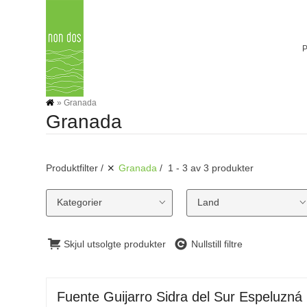
Skip
to
content
»
Granada
Granada
Produktfilter
Granada
1 - 3 av 3 produkter
Kategorier
Land
Skjul utsolgte produkter
Nullstill filtre
Fuente Guijarro Sidra del Sur Espeluzná