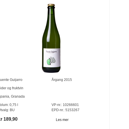
uente Guijarro
Årgang
2015
ider og fruktvin
pania
,
Granada
olum:
0,75
l
VP-nr.:
10266601
tvalg:
BU
EPD-nr.: 5153267
kr 189,90
Les mer