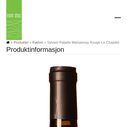
Skip
to
content
Ope
Clos
mobi
mobi
men
men
»
Produkter
»
Rødvin
»
Sylvain Pataille Marsannay Rouge Le Chapitre
Produktinformasjon