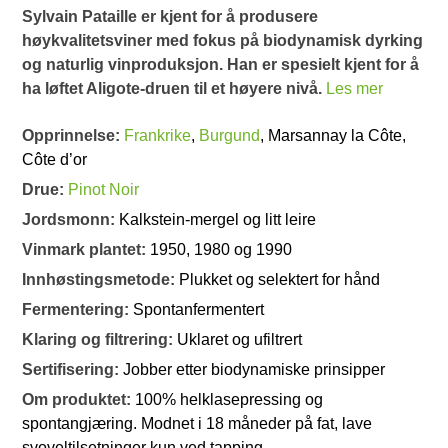
Sylvain Pataille er kjent for å produsere
høykvalitetsviner med fokus på biodynamisk dyrking
og naturlig vinproduksjon. Han er spesielt kjent for å
ha løftet Aligote-druen til et høyere nivå.
Les mer
Opprinnelse:
Frankrike
,
Burgund
, Marsannay la Côte,
Côte d’or
Drue:
Pinot Noir
Jordsmonn:
Kalkstein-mergel og litt leire
Vinmark plantet:
1950, 1980 og 1990
Innhøstingsmetode:
Plukket og selektert for hånd
Fermentering:
Spontanfermentert
Klaring og filtrering:
Uklaret og ufiltrert
Sertifisering:
Jobber etter biodynamiske prinsipper
Om produktet:
100% helklasepressing og
spontangjæring. Modnet i 18 måneder på fat, lave
svoveltilsetninger kun ved tapping.