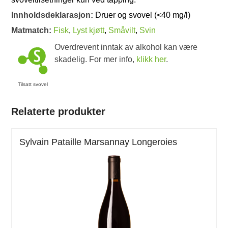
Innholdsdeklarasjon:
Druer og svovel (<40 mg/l)
Matmatch:
Fisk
,
Lyst kjøtt
,
Småvilt
,
Svin
Overdrevent inntak av alkohol kan være
skadelig. For mer info,
klikk her
.
Tilsatt svovel
Relaterte produkter
Sylvain Pataille Marsannay Longeroies