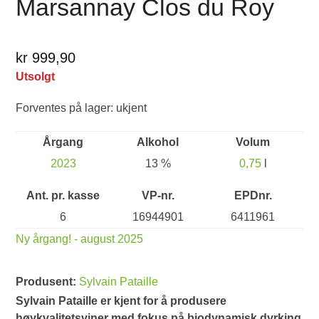
Marsannay Clos du Roy
kr 999,90
Utsolgt
Forventes på lager: ukjent
Årgang
Alkohol
Volum
2023
13 %
0,75
l
Ant. pr. kasse
VP-nr.
EPDnr.
6
16944901
6411961
Ny årgang! - august 2025
Produsent:
Sylvain Pataille
Sylvain Pataille er kjent for å produsere
høykvalitetsviner med fokus på biodynamisk dyrking