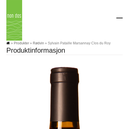
Skip
to
content
Ope
Clos
mobi
mobi
men
men
»
Produkter
»
Rødvin
»
Sylvain Pataille Marsannay Clos du Roy
Produktinformasjon