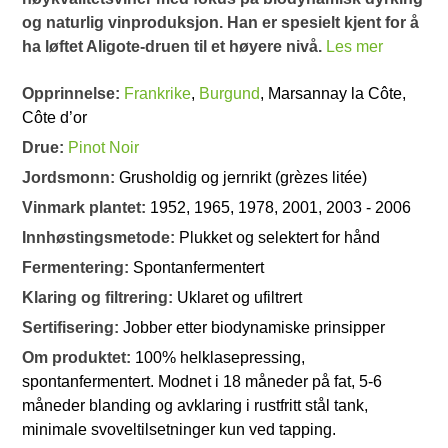
og naturlig vinproduksjon. Han er spesielt kjent for å
ha løftet Aligote-druen til et høyere nivå.
Les mer
Opprinnelse:
Frankrike
,
Burgund
, Marsannay la Côte,
Côte d’or
Drue:
Pinot Noir
Jordsmonn:
Grusholdig og jernrikt (grèzes litée)
Vinmark plantet:
1952, 1965, 1978, 2001, 2003 - 2006
Innhøstingsmetode:
Plukket og selektert for hånd
Fermentering:
Spontanfermentert
Klaring og filtrering:
Uklaret og ufiltrert
Sertifisering:
Jobber etter biodynamiske prinsipper
Om produktet:
100% helklasepressing,
spontanfermentert. Modnet i 18 måneder på fat, 5-6
måneder blanding og avklaring i rustfritt stål tank,
minimale svoveltilsetninger kun ved tapping.