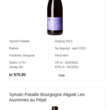
Sylvain Pataille
Årgang
2023
Rødvin
Ny årgang! - april 2025
Frankrike
,
Burgund
Pinot Noir
Volum:
0,75
l
VP-nr.:
16945001
Utvalg:
BU
EPD-nr.: 6411953
kr 979,90
Kjøp
Sylvain Pataille Bourgogne Aligoté Les
Auvonnes au Pépé