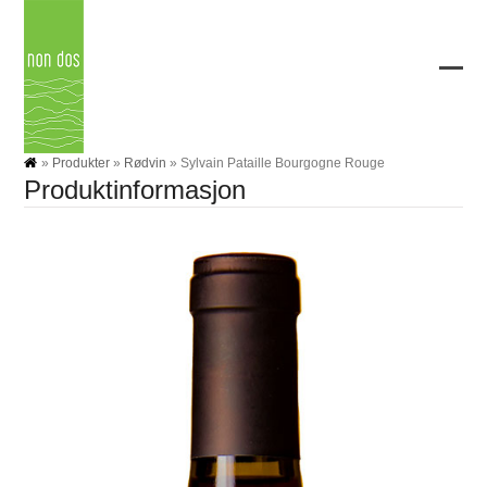
Skip
to
content
Ope
Clos
mobi
mobi
men
men
»
Produkter
»
Rødvin
»
Sylvain Pataille Bourgogne Rouge
Produktinformasjon