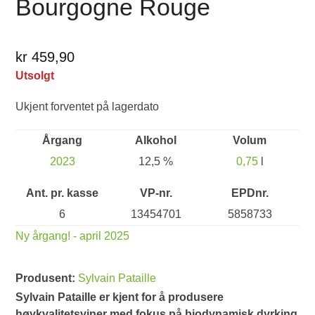
Bourgogne Rouge
kr 459,90
Utsolgt
Ukjent forventet på lagerdato
Årgang
Alkohol
Volum
2023
12,5 %
0,75
l
Ant. pr. kasse
VP-nr.
EPDnr.
6
13454701
5858733
Ny årgang! - april 2025
Produsent:
Sylvain Pataille
Sylvain Pataille er kjent for å produsere
høykvalitetsviner med fokus på biodynamisk dyrking