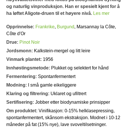
og naturlig vinproduksjon. Han er spesielt kjent for å
ha løftet Aligote-druen til et høyere nivå.
Les mer
Opprinnelse:
Frankrike
,
Burgund
, Marsannay la Côte,
Côte d'Or
Drue:
Pinot Noir
Jordsmonn:
Kalkstein-mergel og litt leire
Vinmark plantet:
1956
Innhøstingsmetode:
Plukket og selektert for hånd
Fermentering:
Spontanfermentert
Modning:
I små gamle eikeliggere
Klaring og filtrering:
Uklaret og ufiltrert
Sertifisering:
Jobber etter biodynamiske prinsipper
Om produktet:
Vinifikasjon: 0-15% helklasepressing,
spontanfermentert, skånsom ekstraksjon. Modnet i 10-12
måneder på fat (15% nye), lave svoveltilsetninger.