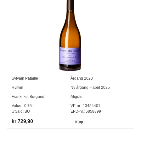
Sylvain Pataille
Årgang
2023
Hvitvin
Ny årgang! - april 2025
Frankrike
,
Burgund
Aligoté
Volum:
0,75
l
VP-nr.:
13454401
Utvalg:
BU
EPD-nr.: 5858899
kr 729,90
Kjøp