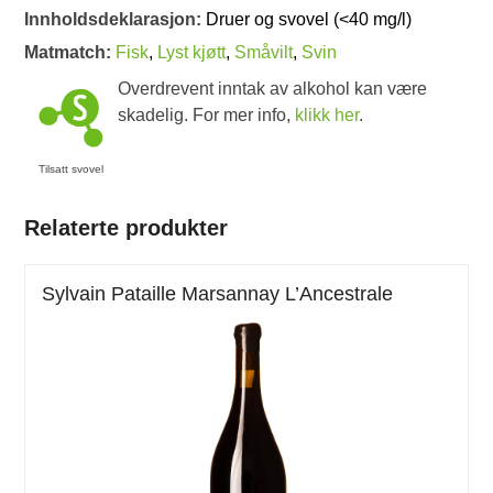
Innholdsdeklarasjon:
Druer og svovel (<40 mg/l)
Matmatch:
Fisk
,
Lyst kjøtt
,
Småvilt
,
Svin
Overdrevent inntak av alkohol kan være
skadelig. For mer info,
klikk her
.
Tilsatt svovel
Relaterte produkter
Sylvain Pataille Marsannay L’Ancestrale