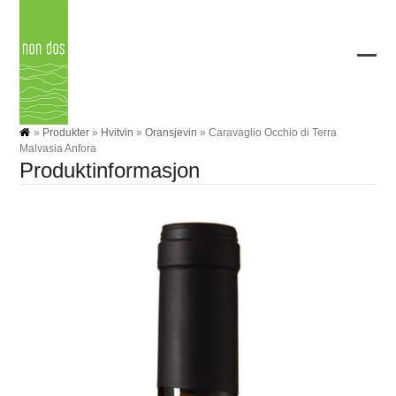
Skip
to
content
Ope
Clos
mobi
mobi
men
men
»
Produkter
»
Hvitvin
»
Oransjevin
»
Caravaglio Occhio di Terra
Malvasia Anfora
Produktinformasjon