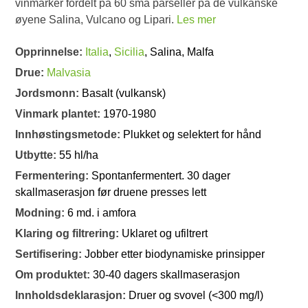
vinmarker fordelt på 60 små parseller på de vulkanske
øyene Salina, Vulcano og Lipari.
Les mer
Opprinnelse:
Italia
,
Sicilia
, Salina, Malfa
Drue:
Malvasia
Jordsmonn:
Basalt (vulkansk)
Vinmark plantet:
1970-1980
Innhøstingsmetode:
Plukket og selektert for hånd
Utbytte:
55 hl/ha
Fermentering:
Spontanfermentert. 30 dager
skallmaserasjon før druene presses lett
Modning:
6 md. i amfora
Klaring og filtrering:
Uklaret og ufiltrert
Sertifisering:
Jobber etter biodynamiske prinsipper
Om produktet:
30-40 dagers skallmaserasjon
Innholdsdeklarasjon:
Druer og svovel (<300 mg/l)