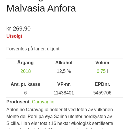
Malvasia Anfora
kr 269,90
Utsolgt
Forventes på lager: ukjent
Årgang
Alkohol
Volum
2018
12,5 %
0,75
l
Ant. pr. kasse
VP-nr.
EPDnr.
6
11438401
5459706
Produsent:
Caravaglio
Antonino Caravaglio holder til ved foten av vulkanen
Monte dei Porri på øya Salina utenfor nordkysten av
Sicilia. Han eier totalt 16 hektar økologisk sertifiserte