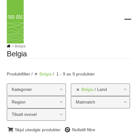
Skip
to
content
Ope
Clos
mobi
mobi
men
men
»
Belgia
Belgia
Produktfilter
Belgia
1 - 9 av 9 produkter
Kategorier
Belgia
Land
Region
Matmatch
Tilsatt svovel
Skjul utsolgte produkter
Nullstill filtre