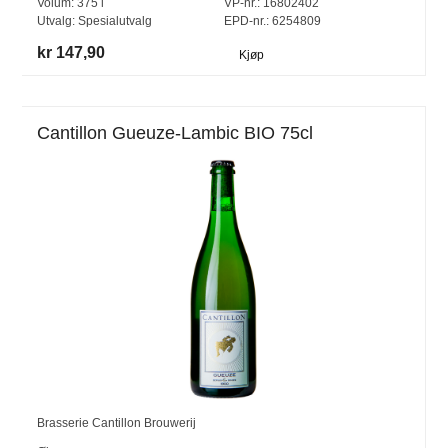
Volum:
375
l
VP-nr.:
16802402
Utvalg:
Spesialutvalg
EPD-nr.: 6254809
kr 147,90
Kjøp
Cantillon Gueuze-Lambic BIO 75cl
Brasserie Cantillon Brouwerij