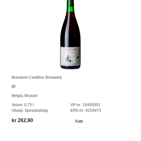
Brasserie Cantillon Brouwerij
Øl
Belgia
,
Brussel
Volum:
0,75
l
VP-nr.:
16450501
Utvalg:
Spesialutvalg
EPD-nr.: 6254973
kr 262,90
Kjøp