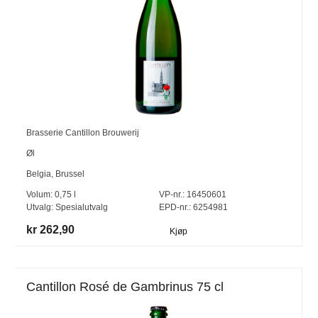
Brasserie Cantillon Brouwerij
Øl
Belgia
,
Brussel
Volum:
0,75
l
VP-nr.:
16450601
Utvalg:
Spesialutvalg
EPD-nr.: 6254981
kr 262,90
Kjøp
Cantillon Rosé de Gambrinus 75 cl