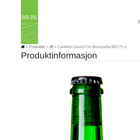
Skip
to
content
»
Produkter
»
Øl
»
Cantillon Grand Cru Bruocsella BIO 75 cl
Produktinformasjon