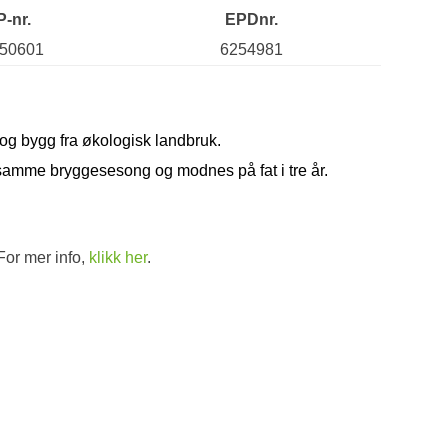
P-nr.
EPDnr.
50601
6254981
og bygg fra økologisk landbruk.
 samme bryggesesong og modnes på fat i tre år.
For mer info,
klikk her
.