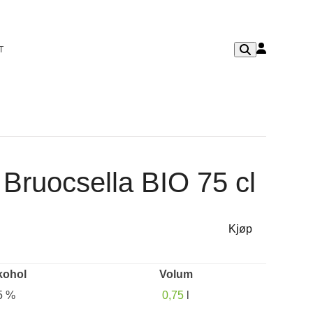
T
 Bruocsella BIO 75 cl
Kjøp
kohol
Volum
5 %
0,75
l