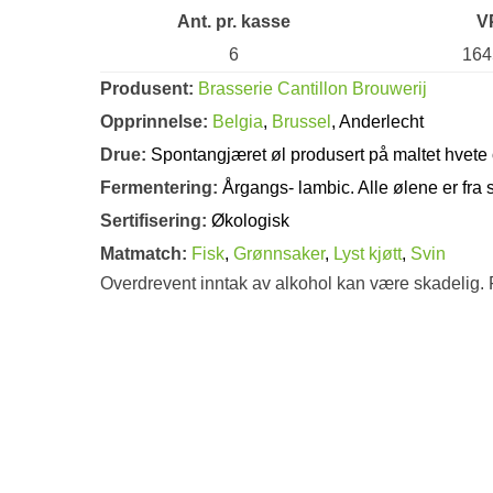
Ant. pr. kasse
V
6
164
Produsent:
Brasserie Cantillon Brouwerij
Opprinnelse:
Belgia
,
Brussel
, Anderlecht
Drue:
Spontangjæret øl produsert på maltet hvete 
Fermentering:
Årgangs- lambic. Alle ølene er fra
Sertifisering:
Økologisk
Matmatch:
Fisk
,
Grønnsaker
,
Lyst kjøtt
,
Svin
Overdrevent inntak av alkohol kan være skadelig. 