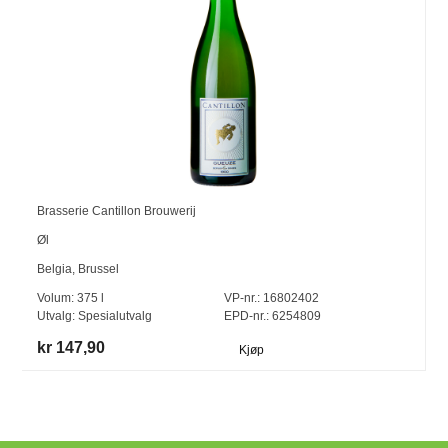
Brasserie Cantillon Brouwerij
Øl
Belgia
,
Brussel
Volum:
375
l
VP-nr.:
16802402
Utvalg:
Spesialutvalg
EPD-nr.: 6254809
kr 147,90
Kjøp