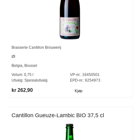
Brasserie Cantillon Brouwerij
Øl
Belgia
,
Brussel
Volum:
0,75
l
VP-nr.:
16450501
Utvalg:
Spesialutvalg
EPD-nr.: 6254973
kr 262,90
Kjøp
Cantillon Gueuze-Lambic BIO 37,5 cl