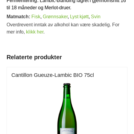
Fermentering:
Lambic-blanding lagret i gjennomsnitt 16
til 18 måneder og Merlot-druer.
Matmatch:
Fisk
,
Grønnsaker
,
Lyst kjøtt
,
Svin
Overdrevent inntak av alkohol kan være skadelig. For
mer info,
klikk her
.
Relaterte produkter
Cantillon Gueuze-Lambic BIO 75cl