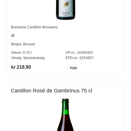
Brasserie Cantillon Brouwerij
Øl
Belgia
,
Brussel
Volum:
0,75
l
VP-nr.:
16450401
Utvalg:
Spesialutvalg
EPD-nr.: 6254957
kr 218,90
Kjøp
Cantillon Rosé de Gambrinus 75 cl