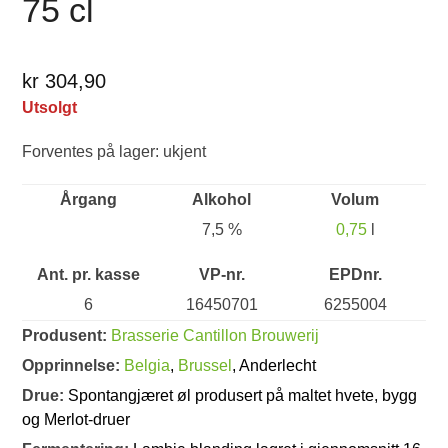
75 cl
kr 304,90
Utsolgt
Forventes på lager: ukjent
Årgang
Alkohol
Volum
7,5 %
0,75
l
Ant. pr. kasse
VP-nr.
EPDnr.
6
16450701
6255004
Produsent:
Brasserie Cantillon Brouwerij
Opprinnelse:
Belgia
,
Brussel
, Anderlecht
Drue:
Spontangjæret øl produsert på maltet hvete, bygg
og Merlot-druer