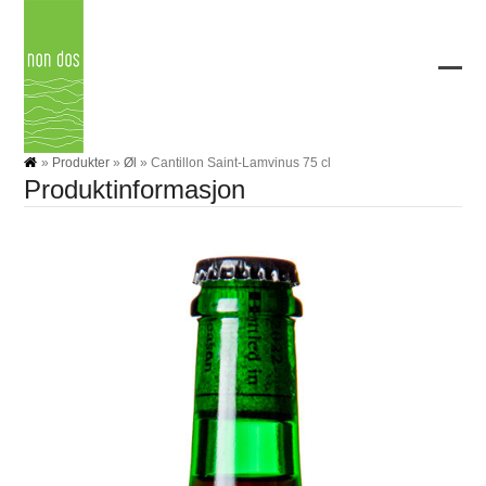
Skip
to
content
Ope
Clos
mobi
mobi
men
men
»
Produkter
»
Øl
»
Cantillon Saint-Lamvinus 75 cl
Produktinformasjon