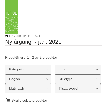
Skip
to
content
Ope
Clos
mobi
mobi
men
men
»
Ny årgang! - jan. 2021
Ny årgang! - jan. 2021
Produktfilter
1 - 2 av 2 produkter
Kategorier
Land
Region
Druetype
Matmatch
Tilsatt svovel
Skjul utsolgte produkter