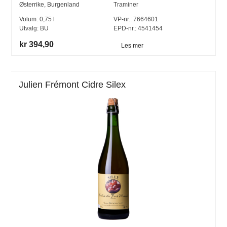
Østerrike
,
Burgenland
Traminer
Volum:
0,75
l
VP-nr.:
7664601
Utvalg:
BU
EPD-nr.: 4541454
kr 394,90
Les mer
Julien Frémont Cidre Silex