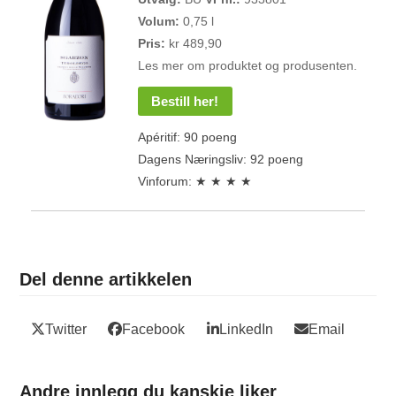
Volum:
0,75 l
Pris:
kr 489,90
Les mer om produktet og produsenten.
Bestill her!
Apéritif: 90 poeng
Dagens Næringsliv: 92 poeng
Vinforum: ★ ★ ★ ★
Del denne artikkelen
Twitter
Facebook
LinkedIn
Email
Andre innlegg du kanskje liker