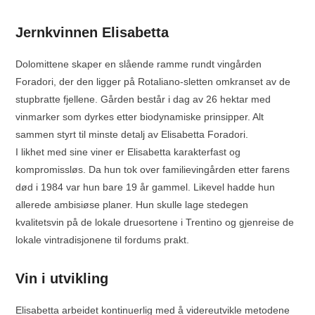
Jernkvinnen Elisabetta
Dolomittene skaper en slående ramme rundt vingården
Foradori, der den ligger på Rotaliano-sletten omkranset av de
stupbratte fjellene. Gården består i dag av 26 hektar med
vinmarker som dyrkes etter biodynamiske prinsipper. Alt
sammen styrt til minste detalj av Elisabetta Foradori.
I likhet med sine viner er Elisabetta karakterfast og
kompromissløs. Da hun tok over familievingården etter farens
død i 1984 var hun bare 19 år gammel. Likevel hadde hun
allerede ambisiøse planer. Hun skulle lage stedegen
kvalitetsvin på de lokale druesortene i Trentino og gjenreise de
lokale vintradisjonene til fordums prakt.
Vin i utvikling
Elisabetta arbeidet kontinuerlig med å videreutvikle metodene