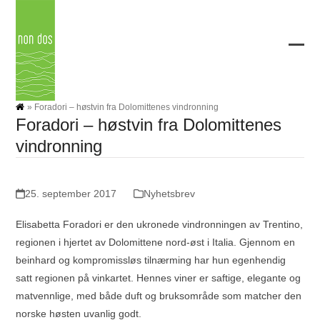
Skip
to
content
Ope
Clos
mobi
mobi
men
men
»
Foradori – høstvin fra Dolomittenes vindronning
Foradori – høstvin fra Dolomittenes
vindronning
25. september 2017
Nyhetsbrev
Elisabetta Foradori er den ukronede vindronningen av Trentino,
regionen i hjertet av Dolomittene nord-øst i Italia. Gjennom en
beinhard og kompromissløs tilnærming har hun egenhendig
satt regionen på vinkartet. Hennes viner er saftige, elegante og
matvennlige, med både duft og bruksområde som matcher den
norske høsten uvanlig godt.