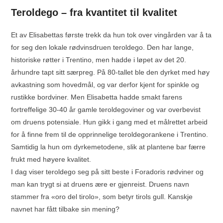
Teroldego – fra kvantitet til kvalitet
Et av Elisabettas første trekk da hun tok over vingården var å ta
for seg den lokale rødvinsdruen teroldego. Den har lange,
historiske røtter i Trentino, men hadde i løpet av det 20.
århundre tapt sitt særpreg. På 80-tallet ble den dyrket med høy
avkastning som hovedmål, og var derfor kjent for spinkle og
rustikke bordviner. Men Elisabetta hadde smakt farens
fortreffelige 30-40 år gamle teroldegoviner og var overbevist
om druens potensiale. Hun gikk i gang med et målrettet arbeid
for å finne frem til de opprinnelige teroldegorankene i Trentino.
Samtidig la hun om dyrkemetodene, slik at plantene bar færre
frukt med høyere kvalitet.
I dag viser teroldego seg på sitt beste i Foradoris rødviner og
man kan trygt si at druens ære er gjenreist. Druens navn
stammer fra «oro del tirolo», som betyr tirols gull. Kanskje
navnet har fått tilbake sin mening?