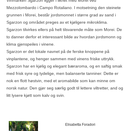
Vinmarken Sgarzon ligger i likhet med Morei ved
Mezzolombardo i Campo Rotaliano. I motsetning den steinete
grunnen i Morei, består jordsmonnet i større grad av sand i
Sgarzon og området preges av et kjøligere mikroklima.
Sgarzon tilvirkes ellers på helt tilsvarende måte som Morei. De
to danner derfor et interessant bilde av hvordan jordsmonn og
klima gjenspeiles i vinene.
Sgarzon er det lokale navnet på de ferske knoppene på
vinplantene, og henger sammen med vinens friske uttrykk.
Sgarzon har en kjølig og elegant bæraroma, og en saftig smak
med frisk syre og tydelige, men balanserte tanniner. Dette er
nok en flott høstvin, med et aromabilde som kan minne om
norsk natur. Den gjør seg særlig godt til lettere viltretter, and og
litt lysere kjøtt som kalv og svin.
Elisabetta Foradori