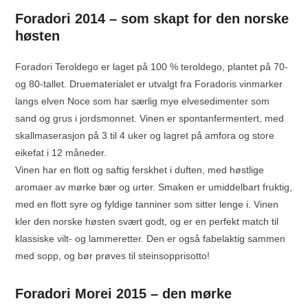
Foradori 2014 – som skapt for den norske
høsten
Foradori Teroldego er laget på 100 % teroldego, plantet på 70-
og 80-tallet. Druematerialet er utvalgt fra Foradoris vinmarker
langs elven Noce som har særlig mye elvesedimenter som
sand og grus i jordsmonnet. Vinen er spontanfermentert, med
skallmaserasjon på 3 til 4 uker og lagret på amfora og store
eikefat i 12 måneder.
Vinen har en flott og saftig ferskhet i duften, med høstlige
aromaer av mørke bær og urter. Smaken er umiddelbart fruktig,
med en flott syre og fyldige tanniner som sitter lenge i. Vinen
kler den norske høsten svært godt, og er en perfekt match til
klassiske vilt- og lammeretter. Den er også fabelaktig sammen
med sopp, og bør prøves til steinsopprisotto!
Foradori Morei 2015 – den mørke