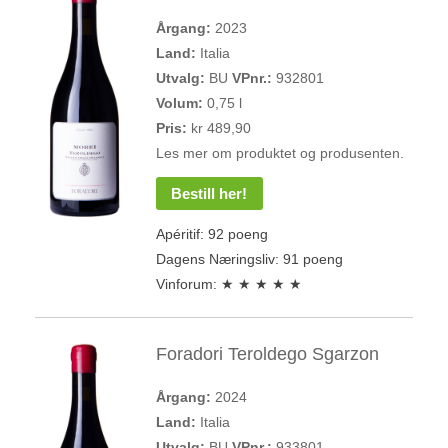
Årgang:
2023
Land:
Italia
Utvalg:
BU
VPnr.:
932801
Volum:
0,75 l
Pris:
kr 489,90
Les mer om produktet og produsenten.
Bestill her!
Apéritif: 92 poeng
Dagens Næringsliv: 91 poeng
Vinforum: ★ ★ ★ ★ ★
Foradori Teroldego Sgarzon
Årgang:
2024
Land:
Italia
Utvalg:
BU
VPnr.:
933801