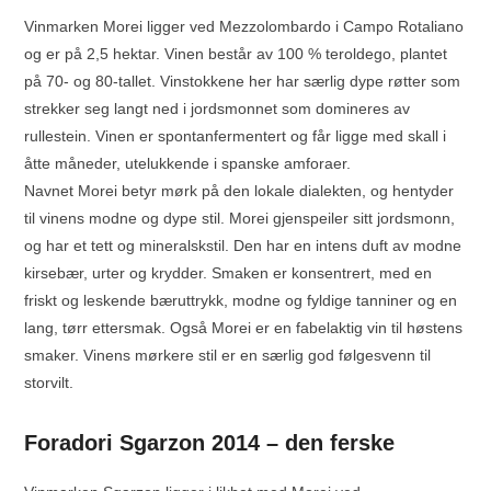
Vinmarken Morei ligger ved Mezzolombardo i Campo Rotaliano
og er på 2,5 hektar. Vinen består av 100 % teroldego, plantet
på 70- og 80-tallet. Vinstokkene her har særlig dype røtter som
strekker seg langt ned i jordsmonnet som domineres av
rullestein. Vinen er spontanfermentert og får ligge med skall i
åtte måneder, utelukkende i spanske amforaer.
Navnet Morei betyr mørk på den lokale dialekten, og hentyder
til vinens modne og dype stil. Morei gjenspeiler sitt jordsmonn,
og har et tett og mineralskstil. Den har en intens duft av modne
kirsebær, urter og krydder. Smaken er konsentrert, med en
friskt og leskende bæruttrykk, modne og fyldige tanniner og en
lang, tørr ettersmak. Også Morei er en fabelaktig vin til høstens
smaker. Vinens mørkere stil er en særlig god følgesvenn til
storvilt.
Foradori Sgarzon 2014 – den ferske