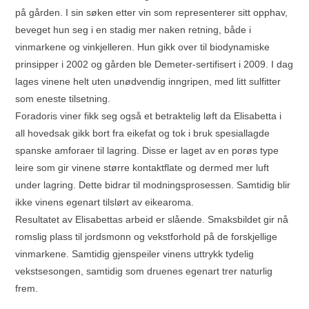
på gården. I sin søken etter vin som representerer sitt opphav,
beveget hun seg i en stadig mer naken retning, både i
vinmarkene og vinkjelleren. Hun gikk over til biodynamiske
prinsipper i 2002 og gården ble Demeter-sertifisert i 2009. I dag
lages vinene helt uten unødvendig inngripen, med litt sulfitter
som eneste tilsetning.
Foradoris viner fikk seg også et betraktelig løft da Elisabetta i
all hovedsak gikk bort fra eikefat og tok i bruk spesiallagde
spanske amforaer til lagring. Disse er laget av en porøs type
leire som gir vinene større kontaktflate og dermed mer luft
under lagring. Dette bidrar til modningsprosessen. Samtidig blir
ikke vinens egenart tilslørt av eikearoma.
Resultatet av Elisabettas arbeid er slående. Smaksbildet gir nå
romslig plass til jordsmonn og vekstforhold på de forskjellige
vinmarkene. Samtidig gjenspeiler vinens uttrykk tydelig
vekstsesongen, samtidig som druenes egenart trer naturlig
frem.