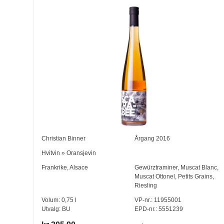
Christian Binner
Årgang
2016
Hvitvin
»
Oransjevin
Frankrike
,
Alsace
Gewürztraminer
,
Muscat Blanc
,
Muscat Ottonel
,
Petits Grains
,
Riesling
Volum:
0,75
l
VP-nr.:
11955001
Utvalg:
BU
EPD-nr.: 5551239