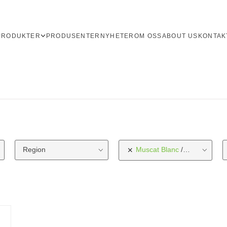
PRODUKTER
PRODUSENTER
NYHETER
OM OSS
ABOUT US
KONTAK
Region
Muscat Blanc
Druetype