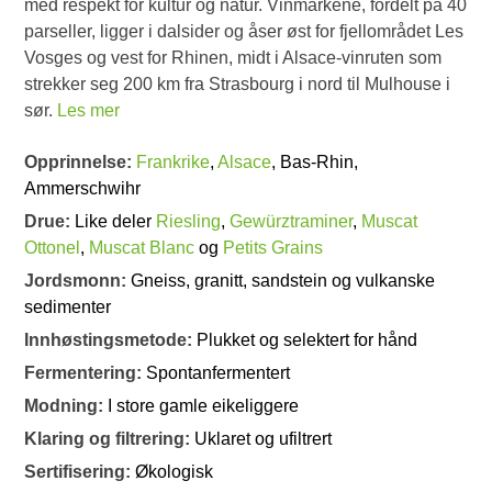
med respekt for kultur og natur. Vinmarkene, fordelt på 40
parseller, ligger i dalsider og åser øst for fjellområdet Les
Vosges og vest for Rhinen, midt i Alsace-vinruten som
strekker seg 200 km fra Strasbourg i nord til Mulhouse i
sør.
Les mer
Opprinnelse:
Frankrike
,
Alsace
, Bas-Rhin,
Ammerschwihr
Drue:
Like deler
Riesling
,
Gewürztraminer
,
Muscat
Ottonel
,
Muscat Blanc
og
Petits Grains
Jordsmonn:
Gneiss, granitt, sandstein og vulkanske
sedimenter
Innhøstingsmetode:
Plukket og selektert for hånd
Fermentering:
Spontanfermentert
Modning:
I store gamle eikeliggere
Klaring og filtrering:
Uklaret og ufiltrert
Sertifisering:
Økologisk