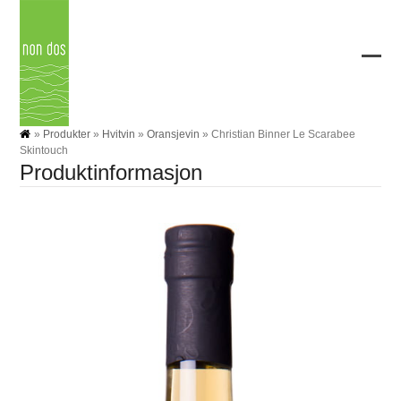
Skip
to
content
Ope
Clos
mobi
mobi
men
men
»
Produkter
»
Hvitvin
»
Oransjevin
»
Christian Binner Le Scarabee
Skintouch
Produktinformasjon