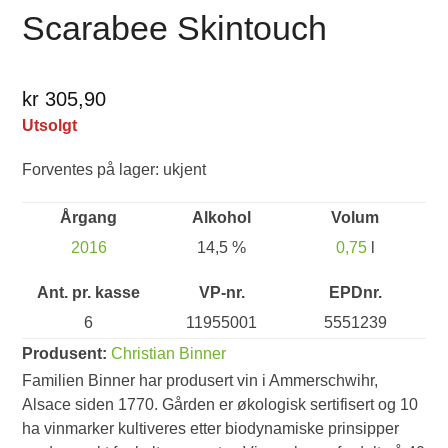
Scarabee Skintouch
kr 305,90
Utsolgt
Forventes på lager: ukjent
Årgang
Alkohol
Volum
2016
14,5 %
0,75
l
Ant. pr. kasse
VP-nr.
EPDnr.
6
11955001
5551239
Produsent:
Christian Binner
Familien Binner har produsert vin i Ammerschwihr,
Alsace siden 1770. Gården er økologisk sertifisert og 10
ha vinmarker kultiveres etter biodynamiske prinsipper