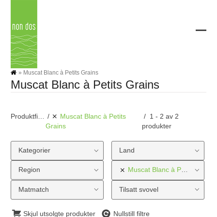
Skip
to
content
Ope
Clos
mobi
mobi
men
men
»
Muscat Blanc à Petits Grains
Muscat Blanc à Petits Grains
Produktfilter
Muscat Blanc à Petits
1 - 2 av 2
produkter
Grains
Kategorier
Land
Region
Muscat Blanc à Petits Grains
Matmatch
Tilsatt svovel
Skjul utsolgte produkter
Nullstill filtre