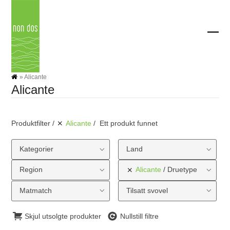
Skip
to
content
Ope
Clos
mobi
mobi
men
men
»
Alicante
Alicante
Produktfilter
Alicante
Ett produkt funnet
Kategorier
Land
Region
Alicante
Druetype
Matmatch
Tilsatt svovel
Skjul utsolgte produkter
Nullstill filtre