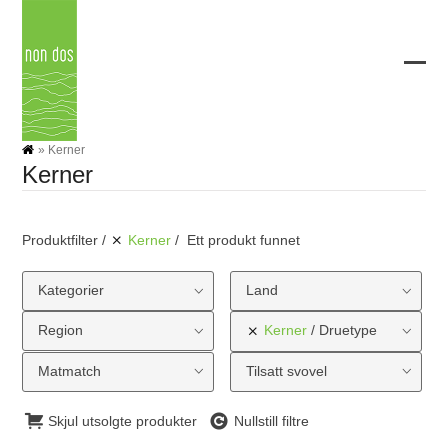
Skip
to
content
Ope
Clos
mobi
mobi
men
men
»
Kerner
Kerner
Produktfilter
Kerner
Ett produkt funnet
Kategorier
Land
Region
Kerner
Druetype
Matmatch
Tilsatt svovel
Skjul utsolgte produkter
Nullstill filtre