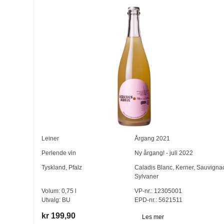
Leiner
Årgang
2021
Perlende vin
Ny årgang! - juli 2022
Tyskland
,
Pfalz
Caladis Blanc
,
Kerner
,
Sauvigna
Sylvaner
Volum:
0,75
l
VP-nr.:
12305001
Utvalg:
BU
EPD-nr.: 5621511
kr 199,90
Les mer