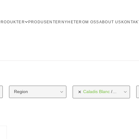
PRODUKTER
PRODUSENTER
NYHETER
OM OSS
ABOUT US
KONTAK
Region
Caladis Blanc
Druetype