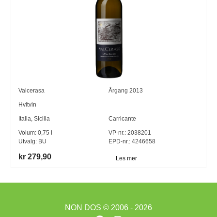
Valcerasa
Årgang
2013
Hvitvin
Italia
,
Sicilia
Carricante
Volum:
0,75
l
VP-nr.:
2038201
Utvalg:
BU
EPD-nr.: 4246658
kr 279,90
Les mer
NON DOS
© 2006 - 2026